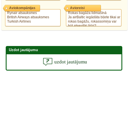
Auto pilnvara braucot no Latvijas
Aviokompānijas
Avioreisi
līdz Anglijai
Rynair atsauksmes
Rokas bagāža lidmašīnā
British Airways atsauksmes
Ja airBaltic iegādāta biļete tikai ar
Turkish Airlines
rokas bagāžu, rokassomiņa var
būt atsevišķi līdzi?
Pārsēšanās Londonā
Ryanair. Drukas kļūda
rezervācijā. Jau veikts on-line
check in.
Uzdot jautājumu
uzdot jautājumu