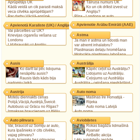
Aprūpētājs UK
Tālruņa numurs UK
Kādā veidā un cik parasti maksā
Ko un cik drīkst izvest uz
veca cilvēka aprūpētājam?
Angliju?
Par darbu Vācijā-aprūpē.
Rīga - Londona ar auto
Cik es varu prasit par aprupēšanu
Ko apskatīt Londonā"uz savu
Apvienotie Arābu Emirāti (AAE)
Apvienotā Karaliste (UK) / Anglija
mājas?
roku"?
Vai pārcelties uz UK?
Astma
Krievijas cigarešu vešana uz
Londonu
Ja man ir astma un lidostā man
Līdzbraucēji uz Angliju
var atnemt inhalatoru?
Auto apdrošināšana Anglijā
Plastmasas detaļu hromēšana
Motocikla plastmasu labošana
PVC logu cenas
Ausis
Austrālija
Ko darīt lai pēc lidojuma
Kāpēc ceļot uz Austrāliju?
nesāpētu ausis?
Lidojums uz Austrāliju.
Rausis tāds kāds bija
Ceļojums uz Austrāliju
padomju laikā
Austrālija - ceļošana piestrādājot
Vācu aitu sunim sašķiebušās
Austrija
Auto noma
ausis
Ausu ērcīte kaķim
Moteļu diennakts cenas
Mašīnas īre Horvatijā -
Polijā,Vācijā,Austrijā,Šveicē.
Rijeka
Autobuss uz Grācu no Rīgas?
Auto noma Latvijā
Izmaksas braucienam uz Itāliju,
Auto noma
ceļu nodoklis Čehijā un Austrijā.
Nomāta mašīna...
Auto pilnvara
Aviobiļetes
Kā tikt uz Grācu Austrijā?
Vai, braucot uz Somiju ar auto,
Rokas bagāža lidmašīnā
kura īpašnieks ir cits cilvēks,
Ryanair
vajag pilnvaru?
AirBaltic akcija
Auto ārzemēs bez pilnvaras
Lēto aviobiļešu iegāde