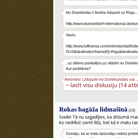
No Diseldorfas ir tieshie lidojumi uz Riigu
http://www.duesseldorf-international.de/dus
Veelo.
http://www.lufthansa.com/online/portal/
DUS&destinationName[0]=Riga&destinat
..uz sitienu paskatījos,uz oktobri no Diseldo
Kur problēma?
Avioreisi: Lidojumi no Dortmundas vai ..
···
lasīt visu diskusiju (14 atb
Rokas bagāža lidmašīnā
(20)
Sveiki! Tā nu sagadījies, ka drīzumā ma
ko nedrīkst ņemt līdz, bet kā ir matu tai
Domāju, ka ar matu taisnotāju nebūs problēma