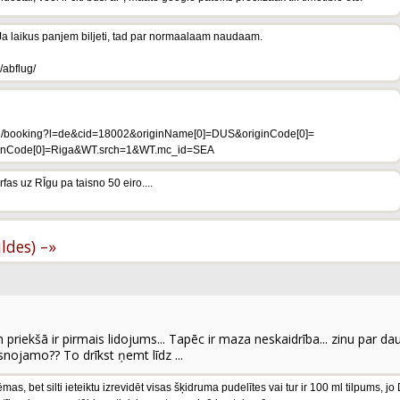
. Ja laikus panjem biljeti, tad par normaalaam naudaam.
/abflug/
lh/de/booking?l=de&cid=18002&originName[0]=DUS&originCode[0]=
ionCode[0]=Riga&WT.srch=1&WT.mc_id=SEA
rfas uz RĪgu pa taisno 50 eiro....
.
ildes) –»
n priekšā ir pirmais lidojums... Tapēc ir maza neskaidrība... zinu par
snojamo?? To drīkst ņemt līdz ...
s, bet silti ieteiktu izrevidēt visas šķidruma pudelītes vai tur ir 100 ml tilpums, 