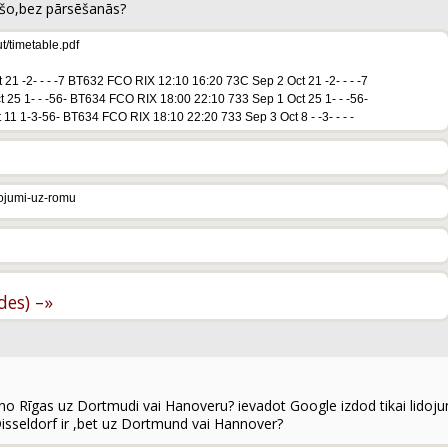
iešo,bez pārsēšanās?
ut/timetable.pdf
1 -2- - - -7 BT632 FCO RIX 12:10 16:20 73C Sep 2 Oct 21 -2- - - -7
25 1- - -56- BT634 FCO RIX 18:00 22:10 733 Sep 1 Oct 25 1- - -56-
1 1-3-56- BT634 FCO RIX 18:10 22:20 733 Sep 3 Oct 8 - -3- - - -
idojumi-uz-romu
.
ldes) –»
u no Rīgas uz Dortmudi vai Hanoveru? ievadot Google izdod tikai lido
 Disseldorf ir ,bet uz Dortmund vai Hannover?