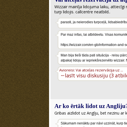
Wizzair mainīja lidojuma laiku, attiecīgi
turp lidojis. callcentre neatbild..
parasti, ja neierodies turpceļā, lidsabiedrīb
Par maz infas, lai atbildeetu. Visas komuni
https://wizzair.com/en-gb/information-and-
Man bija tieši tāda pati situācija - reisu pār
atpakaļ lidoju ar iepriekšrezervēto wizzair
Avioreisi: Vai atceļas rezervācija uz ...
···
lasīt visu diskusiju (3 atbi
Ar ko ērtāk lidot uz Angliju
Gribas aizlidot uz Anglju, bet nezinu ar 
Sākumam nenāktu par nāvi uzzināt, kurp tieši