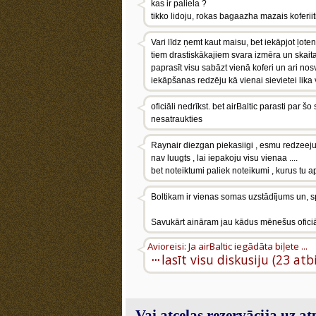
kas ir paliela ?
tikko lidoju, rokas bagaazha mazais koferiiti
Vari līdz ņemt kaut maisu, bet iekāpjot ļot
tiem drastiskākajiem svara izmēra un skaita
paprasīt visu sabāzt vienā koferi un ari nos
iekāpšanas redzēju kā vienai sievietei lika 
oficiāli nedrīkst. bet airBaltic parasti par šo
nesatraukties
Raynair diezgan piekasiigi , esmu redzeejus
nav luugts , lai iepakoju visu vienaa ....
bet noteiktumi paliek noteikumi , kurus tu aps
Boltikam ir vienas somas uzstādījums un, s
Savukārt aināram jau kādus mēnešus oficiāli
Avioreisi: Ja airBaltic iegādāta biļete ...
···
lasīt visu diskusiju (23 atb
Vai atceļas rezervācija uz a