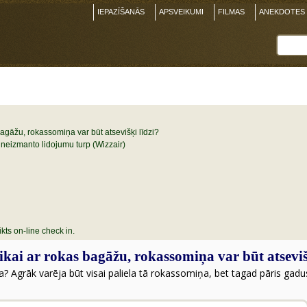
IEPAZĪŠANĀS
APSVEIKUMI
FILMAS
ANEKDOTES
 bagāžu, rokassomiņa var būt atsevišķi līdzi?
a neizmanto lidojumu turp (Wizzair)
kts on-line check in.
 tikai ar rokas bagāžu, rokassomiņa var būt atseviš
a? Agrāk varēja būt visai paliela tā rokassomiņa, bet tagad pāris gadu