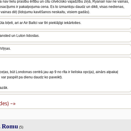
 ja nav lielu prasību ērtību un citu cilvēcisko vajadzību ziņā, Ryanair nav ne vainas,
nosacījums ir pakalpojuma cena. Es to izmantoju daudz un dikti, visas nedienas,
as vainas dēļ (lidojumu kavēšanos neskaitu, visiem gadās).
iļeti, ari ar Air Baltci var tīri pieklājīgi iekārtoties.
tansted un Luton lidostas.
 Viļņas.
ceļas, būt Londonas centrā jau ap 9 no rīta ir lieliska opcija), ainārs atpakaļ
ēl var paspēt pa dienu daudz ko paveikt).
mazāk.
ldes) –»
uz Romu
(5)