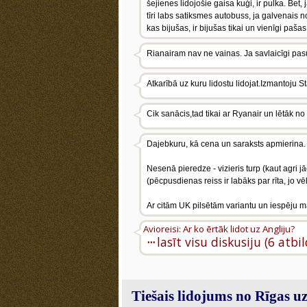
šejienes lidojošie gaisa kuģi, ir pulka. Bet,
tīri labs satiksmes autobuss, ja galvenais 
kas bijušas, ir bijušas tikai un vienīgi paš
Rianairam nav ne vainas. Ja savlaicīgi pasūta b
Atkarībā uz kuru lidostu lidojat.Izmantoju S
Cik sanācis,tad tikai ar Ryanair un lētāk no
Dajebkuru, kā cena un saraksts apmierina.
Nesenā pieredze - vizieris turp (kaut agri jā
(pēcpusdienas reiss ir labāks par rīta, jo v
Ar citām UK pilsētām variantu un iespēju 
Avioreisi: Ar ko ērtāk lidot uz Angliju?
···
lasīt visu diskusiju (6 atbi
Tiešais lidojums no Rīgas 