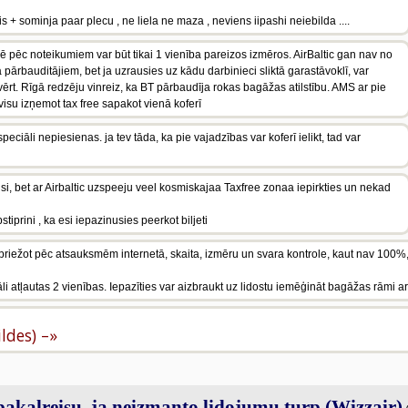
s + sominja paar plecu , ne liela ne maza , neviens iipashi neiebilda ....
enē pēc noteikumiem var būt tikai 1 vienība pareizos izmēros. AirBaltic gan nav no
 pārbauditājiem, bet ja uzrausies uz kādu darbinieci sliktā garastāvoklī, var
vērt. Rīgā redzēju vinreiz, ka BT pārbaudīja rokas bagāžas atilstību. AMS ar pie
visu izņemot tax free sapakot vienā koferī
 speciāli nepiesienas. ja tev tāda, ka pie vajadzības var koferī ielikt, tad var
i, bet ar Airbaltic uzspeeju veel kosmiskajaa Taxfree zonaa iepirkties un nekad
tiprini , ka esi iepazinusies peerkot biljeti
priežot pēc atsauksmēm internetā, skaita, izmēru un svara kontrole, kaut nav 100%
 atļautas 2 vienības. Iepazīties var aizbraukt uz lidostu iemēģināt bagāžas rāmi ar
ildes) –»
tpakaļreisu, ja neizmanto lidojumu turp (Wizzair)