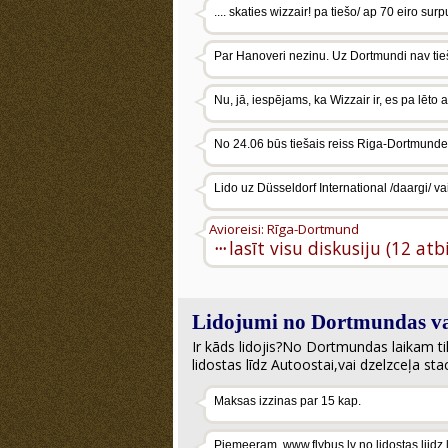
.... skaties wizzair! pa tiešo/ ap 70 eiro sur
Par Hanoveri nezinu. Uz Dortmundi nav tiešā
Nu, jā, iespējams, ka Wizzair ir, es pa lēto a
No 24.06 būs tiešais reiss Riga-Dortmunde.
Lido uz Düsseldorf International /daargi/ v
Avioreisi: Rīga-Dortmund
···
lasīt visu diskusiju (12 atb
Lidojumi no Dortmundas vai
Ir kāds lidojis?No Dortmundas laikam tika
lidostas līdz Autoostai,vai dzelzceļa stacija
Maksas izzinas par 15 kap.
Piemeeram, www.flybus.lv no lidostas liidz lid