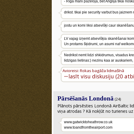
- Rīgā mani pažēloja, bet Anglijā tikai nosk
drikst. tikai pie security varbut bus jaizne
jostu un komi liksi atsevišķi caur skanēšan
LV vajag izņemt atsevišķia skanēšanai kompi
Un protams šķidrumi, un asumi naf welkomēti
Nedrikst nemt lidzi shkidrumus, visadus krem
lidzigas lietinas:) nezinu kaa ar auskariem
Avioreisi: Rokas bagāža lidmašīnā
···
lasīt visu diskusiju (20 atb
Pārsēšanās Londonā
(24)
Plānots pārsēsties Londonā AirBaltic l
viņa atrodas ? Kā nokļūt no turienes 
www.gatwicktoheathrow.co.uk
www.toandfromtheairport.com