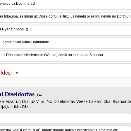
pu-turpu uz Dotmindi / :)
 lidojuma, es lidoju uz Disseldorfu, lai tiktu uz nelielu pilsētiņu netālu no Dortmu
r Ryanair lidoju. ;)
Tagad ir tikai Viļņa-Dortmunde.
ai uz Düsseldorf Niederrhein (Weeze) /leeti/ un taalaak ar S baanu.
ildes) –»
 Diseldorfas
(14)
i Vizar un tikai uz Viļņu.No Diseldorfas Veeze Laikam tikai Ryanair,tie
i,lai tiktu līdz ...
ostai, veel ir citi busi ar´, maate google pateiks preciizaak t.i. timetible etc.