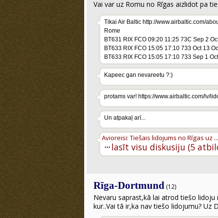
Vai var uz Romu no Rīgas aizlidot pa t
Tikai Air Baltic http://www.airbaltic.com/abo
Rome
BT631 RIX FCO 09:20 11:25 73C Sep 2 Oct 2
BT633 RIX FCO 15:05 17:10 733 Oct 13 Oct 
BT633 RIX FCO 15:05 17:10 733 Sep 1 Oct 1
Kapeec gan nevareetu ?:)
protams var! https://www.airbaltic.com/lv/l
Un atpakaļ arī...
Avioreisi: Tiešais lidojums no Rīgas uz ..
···
lasīt visu diskusiju (5 atbi
Rīga-Dortmund
(12)
Nevaru saprast,kā lai atrod tiešo lidoj
kur..Vai tā ir,ka nav tiešo lidojumu? Uz