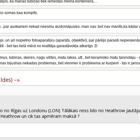
atījos, ka manas tūbiņas tiek iemestas melnā konteinerā....
m no somas kaa kompits.
u...par auskariem nekad neesmu aizdomājusies..man nav..bet nav manīts,ka kādai vai
, un arī nopietno fotoaparatūru (aparāts, objektīvi), par pārējo parasti nepiesienās
 - bet tas lielā mērā no kratītāja garastāvokļa atkarīgs :D
us, tubinas, skeres, nagu vilites, matu lakas, utt., bet keramisko matu taisnotaju - d
, nav bijushas nekadas problemas, bet vienmer ir probleema ar kurpem - tas ir janove
ildes) –»
ido no Rīgas uz Londonu (LON) Tālākais reiss lido no Heathrow Jaut
uz Heathrow un cik tas apmēram maksā ?