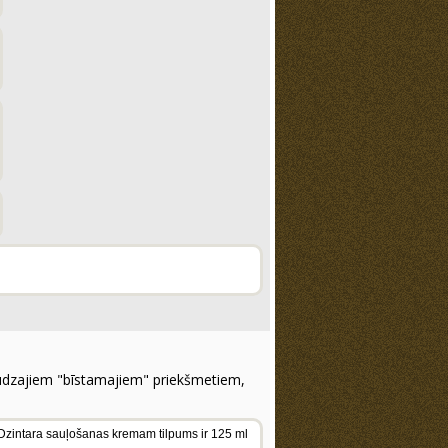
 daudzajiem "bīstamajiem" priekšmetiem,
jo Dzintara sauļošanas kremam tilpums ir 125 ml