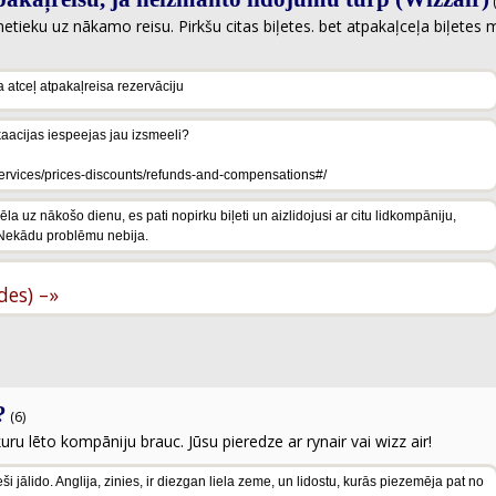
(
 netieku uz nākamo reisu. Pirkšu citas biļetes. bet atpakaļceļa biļetes 
a atceļ atpakaļreisa rezervāciju
kaacijas iespeejas jau izsmeeli?
services/prices-discounts/refunds-and-compensations#/
cēla uz nākošo dienu, es pati nopirku biļeti un aizlidojusi ar citu lidkompāniju,
. Nekādu problēmu nebija.
ldes) –»
?
(6)
kuru lēto kompāniju brauc. Jūsu pieredze ar rynair vai wizz air!
 jālido. Anglija, zinies, ir diezgan liela zeme, un lidostu, kurās piezemēja pat no