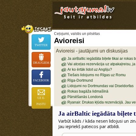
Ceļojumi, valstis un pilsētas
Avioreisi
TWITTER
Avioreisi - jautājumi un diskusijas
Ja airBaltic iegādāta biļete tikai ar rokas
DRAUGIEM.LV
Vai atceļas rezervācija uz atpakaļreisu, j
Ar ko ērtāk lidot uz Angliju?
Tiešais lidojums no Rīgas uz Romu
Rīga-Dortmund
FACEBOOK
Lidojumi no Dortmundas vai Diseldorfas
Rokas bagāža lidmašīnā
Pārsēšanās Londonā
UZ E-
Ryanair. Drukas kļūda rezervācijā. Jau vei
PASTU
Ja airBaltic iegādāta biļete
Varbūt kāds / kāda nesen lidojusi un zin
Jau iepriekš pateicos par atbildi.