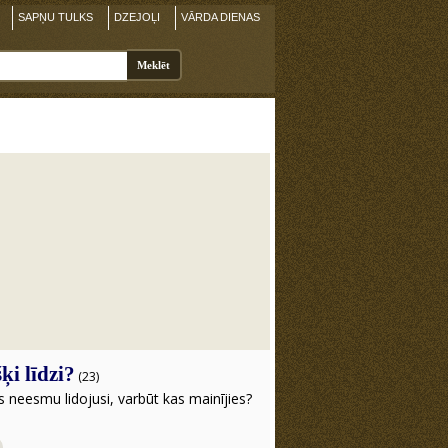
SAPŅU TULKS
DZEJOĻI
VĀRDA DIENAS
ķi līdzi?
(23)
s neesmu lidojusi, varbūt kas mainījies?