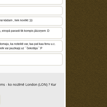
 kādam , liek novilkt :)))
, eiropā parasti tik kompis jāizzņem :D
omaju, ka noteikti var, taa pat kaa fenu u.c.
lk vai jauzkapj uz ``čekotāja``:P
ājums - ko nozīmē London (LON) ? Kur