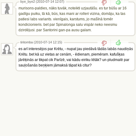
bye_bye2 (2010-07-14 12:07)
murisons-paldies, nāks tuvāk, noteikti uzjautāšu. es tur būšu ar 16
gadīgu puiku, tā kā, būs, kas mani ar rolleri vizina, domāju, ka tas
patiesi labs variants. vienīgais, karstums, jo mašīnā tomēr
kondicionieris. bet par Spinalonga salu vispār neko neesmu
dzirdējusi. par Santorini gan-pa ausu galam.
tiritomba (2010-07-14 12:15)
es arī interesējos par Krētu, - nupat jau piedāvā tādās labās naudiņās
Krētu. bet kā uz vietas ar cenām, - ēdienam, piemēram. kafušķas
jārēķinās ar tikpat cik Parīzē, vai kādu eiriku lētāk? un pludmalē par
sauļošanās beņķiem jāmaksā tāpat kā citur?