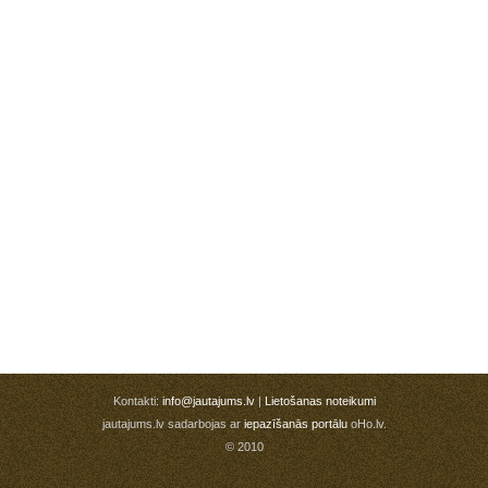
Kontakti:
info@jautajums.lv
|
Lietošanas noteikumi
jautajums.lv sadarbojas ar
iepazīšanās portālu
oHo.lv.
© 2010