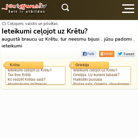
Ceļojumi, valstis un pilsētas
Ieteikumi ceļojot uz Krētu?
augustā braucu uz Krētu. tur neesmu bijusi . jūsu padomi .
ieteikumi
V
Krēta
Grieķija
Ieteikumi ceļojot uz Krētu?
Ieteikumi ceļojot uz Krētu?
Tax free Krētā
Grieķija. Uz kurieni labaak?
Ko redzēt Krētas salā?
Halkidiki pussala
Atvaļinājums grūtniecei
Rodas sala, Grieķija, atsauksmes