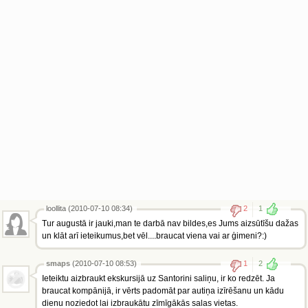
loollita (2010-07-10 08:34)
2
1
Tur augustā ir jauki,man te darbā nav bildes,es Jums aizsūtīšu dažas
un klāt arī ieteikumus,bet vēl....braucat viena vai ar ģimeni?:)
smaps
(2010-07-10 08:53)
1
2
Ieteiktu aizbraukt ekskursijā uz Santorini saliņu, ir ko redzēt. Ja
braucat kompānijā, ir vērts padomāt par autiņa izīrēšanu un kādu
dienu noziedot lai izbraukātu zīmīgākās salas vietas.