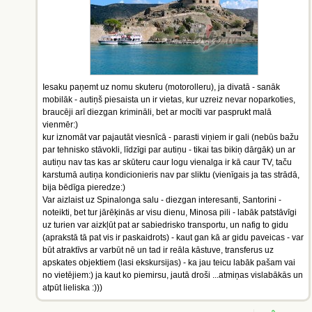
Iesaku paņemt uz nomu skuteru (motorolleru), ja divatā - sanāk
mobilāk - autiņš piesaista un ir vietas, kur uzreiz nevar noparkoties,
braucēji arī diezgan krimināli, bet ar mocīti var pasprukt malā
vienmēr:)
kur iznomāt var pajautāt viesnīcā - parasti viņiem ir gali (nebūs bažu
par tehnisko stāvokli, līdzīgi par autiņu - tikai tas bikiņ dārgāk) un ar
autiņu nav tas kas ar skūteru caur logu vienalga ir kā caur TV, taču
karstumā autiņa kondicionieris nav par sliktu (vienīgais ja tas strādā,
bija bēdīga pieredze:)
Var aizlaist uz Spinalonga salu - diezgan interesanti, Santorini -
noteikti, bet tur jārēķinās ar visu dienu, Minosa pili - labāk patstāvīgi
uz turien var aizkļūt pat ar sabiedrisko transportu, un nafig to gidu
(aprakstā tā pat vis ir paskaidrots) - kaut gan kā ar gidu paveicas - var
būt atraktīvs ar varbūt nē un tad ir reāla kāstuve, transferus uz
apskates objektiem (lasi ekskursijas) - ka jau teicu labāk pašam vai
no vietējiem:) ja kaut ko piemirsu, jautā droši ...atmiņas vislabākās un
atpūt lieliska :)))