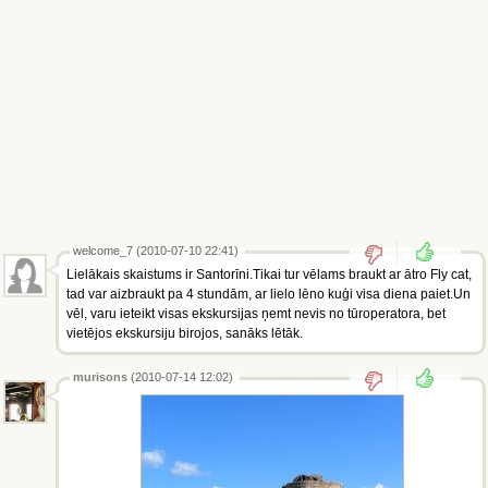
welcome_7 (2010-07-10 22:41)
Lielākais skaistums ir Santorīni.Tikai tur vēlams braukt ar ātro Fly cat,
tad var aizbraukt pa 4 stundām, ar lielo lēno kuģi visa diena paiet.Un
vēl, varu ieteikt visas ekskursijas ņemt nevis no tūroperatora, bet
vietējos ekskursiju birojos, sanāks lētāk.
murisons
(2010-07-14 12:02)