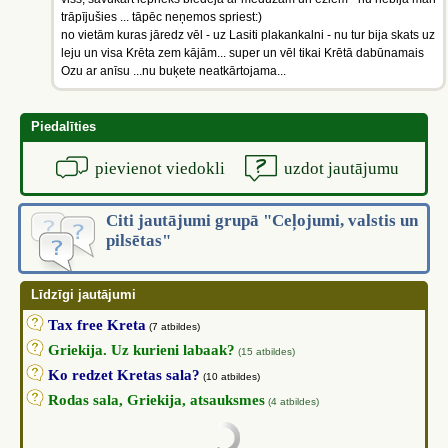
trāpījušies ... tāpēc neņemos spriest:)
no vietām kuras jāredz vēl - uz Lasiti plakankalni - nu tur bija skats uz
leju un visa Krēta zem kājām... super un vēl tikai Krētā dabūnamais
Ozu ar anīsu ...nu buķete neatkārtojama...
Piedalīties
pievienot viedokli
uzdot jautājumu
Citi jautājumi grupā "Ceļojumi, valstis un
pilsētas"
Līdzīgi jautājumi
Tax free Kreta
(7 atbildes)
Griekija. Uz kurieni labaak?
(15 atbildes)
Ko redzet Kretas sala?
(10 atbildes)
Rodas sala, Griekija, atsauksmes
(4 atbildes)