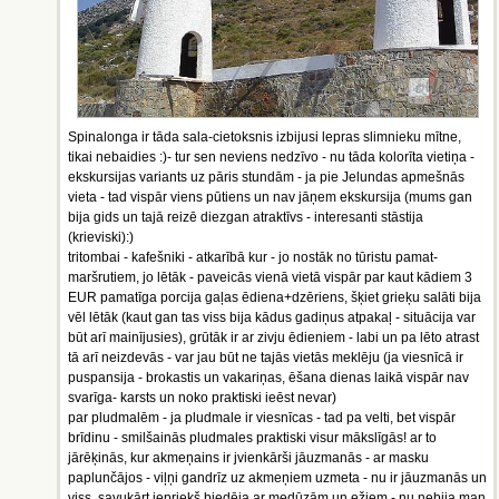
Spinalonga ir tāda sala-cietoksnis izbijusi lepras slimnieku mītne,
tikai nebaidies :)- tur sen neviens nedzīvo - nu tāda kolorīta vietiņa -
ekskursijas variants uz pāris stundām - ja pie Jelundas apmešnās
vieta - tad vispār viens pūtiens un nav jāņem ekskursija (mums gan
bija gids un tajā reizē diezgan atraktīvs - interesanti stāstija
(krieviski):)
tritombai - kafešniki - atkarībā kur - jo nostāk no tūristu pamat-
maršrutiem, jo lētāk - paveicās vienā vietā vispār par kaut kādiem 3
EUR pamatīga porcija gaļas ēdiena+dzēriens, šķiet grieķu salāti bija
vēl lētāk (kaut gan tas viss bija kādus gadiņus atpakaļ - situācija var
būt arī mainījusies), grūtāk ir ar zivju ēdieniem - labi un pa lēto atrast
tā arī neizdevās - var jau būt ne tajās vietās meklēju (ja viesnīcā ir
puspansija - brokastis un vakariņas, ēšana dienas laikā vispār nav
svarīga- karsts un noko praktiski ieēst nevar)
par pludmalēm - ja pludmale ir viesnīcas - tad pa velti, bet vispār
brīdinu - smilšainās pludmales praktiski visur mākslīgās! ar to
jārēķinās, kur akmeņains ir jvienkārši jāuzmanās - ar masku
paplunčājos - viļņi gandrīz uz akmeņiem uzmeta - nu ir jāuzmanās un
viss, savukārt iepriekš biedēja ar medūzām un ežiem - nu nebija man