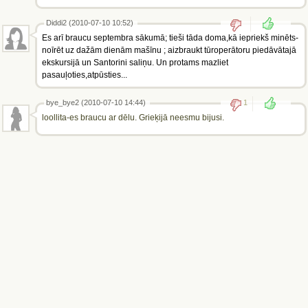
Diddi2 (2010-07-10 10:52)
Es arī braucu septembra sākumā; tieši tāda doma,kā iepriekš minēts-
noīrēt uz dažām dienām mašīnu ; aizbraukt tūroperātoru piedāvātajā
ekskursijā un Santorini saliņu. Un protams mazliet
pasauļoties,atpūsties...
bye_bye2 (2010-07-10 14:44)
1
loollita-es braucu ar dēlu. Grieķijā neesmu bijusi.