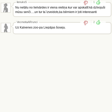
lienuks5
1
Nu netālu no lielvārdes ir viena vietiņa kur var apskatīt kā dzīvojuši
mūsu senči.....un tur ta`izveidots,ka bērniem ir ļoti interesanti
VecmeitaARrunci
2
Uz Kalvenes zoo-pa Liepājas šoseju.