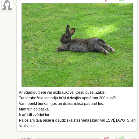
Ar 3gadīgu bēbi var aizbraukt vēl Cēsu pusē,,Zaķīši,,
Tur ierobežota teritorija brīvi dzīvojās apmēram 200 trusīši.
Var nopirkt burkāniņus un doties iekšā pabarot tos.
Man tur ļoti patika.
Ir arī citi zvēriņi tur.
Pa ceļam tajā pusē ir daudz skaistas vietas,kaut vai ,,SVĒTAVOTS,,arī
skaisti tur.
brivais4u
1