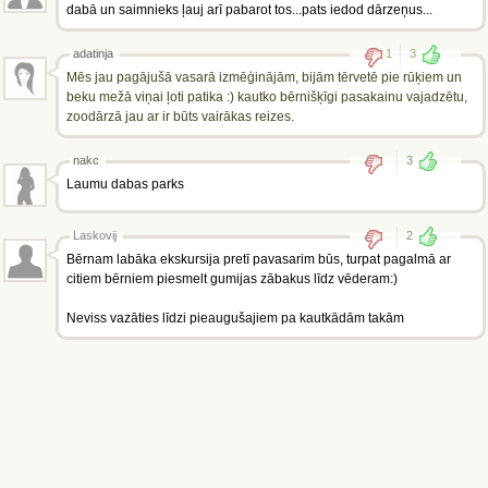
dabā un saimnieks ļauj arī pabarot tos...pats iedod dārzeņus...
adatinja
1
3
Mēs jau pagājušā vasarā izmēģinājām, bijām tērvetē pie rūķiem un
beku mežā viņai ļoti patika :) kautko bērnišķīgi pasakainu vajadzētu,
zoodārzā jau ar ir būts vairākas reizes.
nakc
3
Laumu dabas parks
Laskovij
2
Bērnam labāka ekskursija pretī pavasarim būs, turpat pagalmā ar
citiem bērniem piesmelt gumijas zābakus līdz vēderam:)
Neviss vazāties līdzi pieaugušajiem pa kautkādām takām