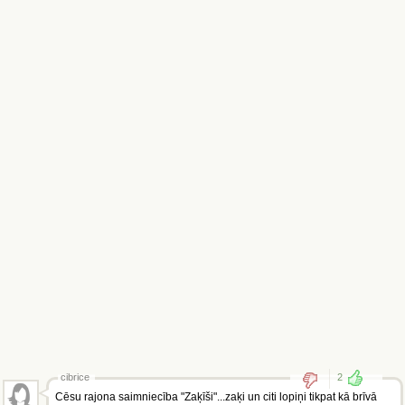
cibrice
2
Cēsu rajona saimniecība "Zaķīši"...zaķi un citi lopiņi tikpat kā brīvā