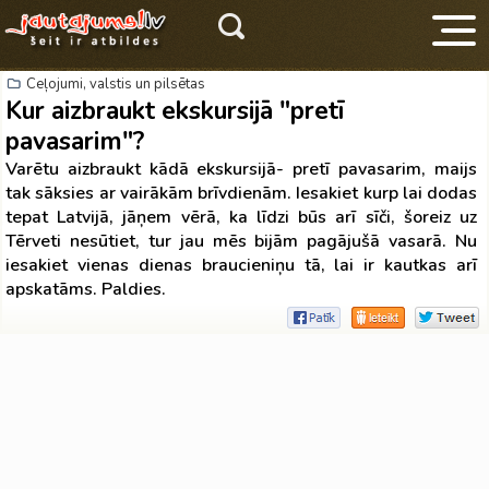
Ceļojumi, valstis un pilsētas
Kur aizbraukt ekskursijā "pretī
pavasarim"?
Varētu aizbraukt kādā ekskursijā- pretī pavasarim, maijs
tak sāksies ar vairākām brīvdienām. Iesakiet kurp lai dodas
tepat Latvijā, jāņem vērā, ka līdzi būs arī sīči, šoreiz uz
V
Tērveti nesūtiet, tur jau mēs bijām pagājušā vasarā. Nu
iesakiet vienas dienas braucieniņu tā, lai ir kautkas arī
apskatāms. Paldies.