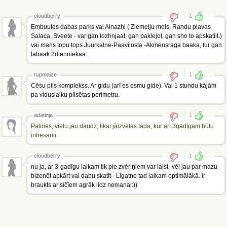
cloudberry
1
Embuutes dabas parks vai Ainazhi ( Ziemelju mols, Randu plavas
Salaca, Sveete - var gan lozhnjaat, gan paklejot, gan sho to apskatiit.)
vai mans topu tops Juurkalne-Paavilosta -Akmensraga baaka, tur gan
labaak 2dienniekaa.
rupmaize
1
Cēsu pils komplekss. Ar gidu (arī es esmu gide). Vai 1 stundu kājām
pa viduslaiku pilsētas perimetru.
adatinja
1
Paldies, vietu jau daudz, tikai jāizvēlas tāda, kur arī 3gadīgam būtu
intresanti.
cloudberry
1
nu ja, ar 3-gadīgu laikam tik pie zvēriņiem var laist- vēl jau par mazu
bizenēt apkārt vai dabu skatīt - Līgatne tad laikam optimālākā. ir
braukts ar sīčīem agrāk līdz nemaņai:))