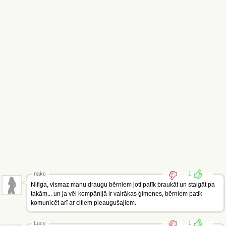
nakc
1
Nifiga, vismaz manu draugu bērniem ļoti patīk braukāt un staigāt pa
takām... un ja vēl kompānijā ir vairākas ģimenes, bērniem patīk
komunicēt arī ar citiem pieaugušajiem.
Lucy
1