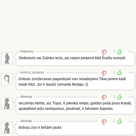
Palomino
1
Sietiņiezis vai Zvārtes iezis, pa ceļam pieķerot klāt Āraišu ezerpili.
kontrol_skupsts
1
Dobulu zoo(Iecavas pagasts)ari nav smadejams.Tikai janem kadi
naski lidzi...tur ir daudz cienasta tikotaju.:))
Almerija
1
veczemju klintis, aiz Tūjas, ir piknika vietas, galdiņi pašā jūras krastā,
apskatīsiet iežu veidojumus, pludmali, ir bērniem šūpoles.
Almerija
1
dobuļu zoo ir tiešām jauks