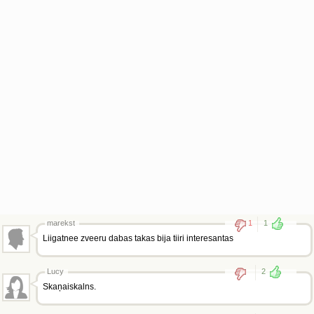
marekst
1
1
Liigatnee zveeru dabas takas bija tiiri interesantas
Lucy
2
Skaņaiskalns.