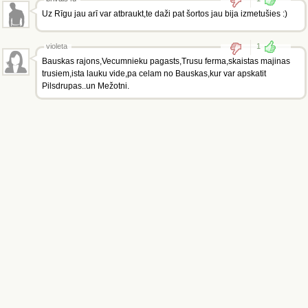
Uz Rīgu jau arī var atbraukt,te daži pat šortos jau bija izmetušies :)
violeta
1
Bauskas rajons,Vecumnieku pagasts,Trusu ferma,skaistas majinas
trusiem,ista lauku vide,pa celam no Bauskas,kur var apskatit
Pilsdrupas..un Mežotni.