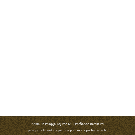
Kontakti:
info@jautajums.lv
|
Lietošanas noteikumi
jautajums.lv sadarbojas ar
iepazīšanās portālu
oHo.lv.