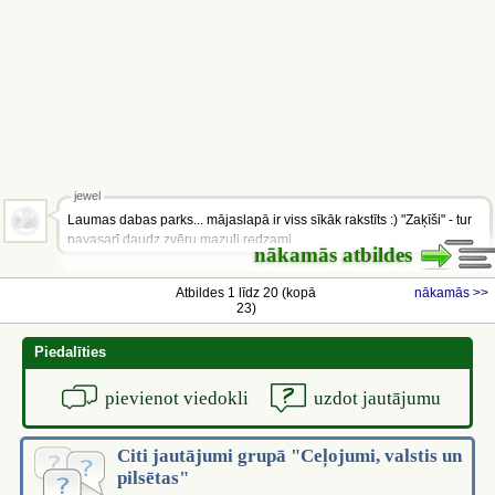
jewel
Laumas dabas parks... mājaslapā ir viss sīkāk rakstīts :) "Zaķīši" - tur
pavasarī daudz zvēru mazuļi redzami...
nākamās atbildes
Atbildes 1 līdz 20 (kopā
nākamās >>
23)
Piedalīties
pievienot viedokli
uzdot jautājumu
Citi jautājumi grupā "Ceļojumi, valstis un
pilsētas"