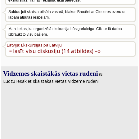
ekskursijas. Tā nav reklāma, tikai pieredze.
Saldus ļoti skaista pilsēta vasarā, blakus Brocēni ar Cieceres ezeru un
labām atpūtas iespējām.
Man liekas, ka organizētā ekskursija būs garlaicīga. Cik tur tā darba
izbraukt to visu pašiem.
Latvija: Ekskursijas pa Latviju
···
lasīt visu diskusiju (14 atbildes) –»
Vidzemes skaistākās vietas rudenī
(8)
Lūdzu iesakiet skaistakas vietas Vidzemē rudenī