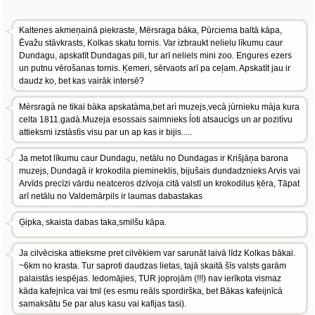
Kaltenes akmeņainā piekraste, Mērsraga bāka, Pūrciema baltā kāpa,
Ēvažu stāvkrasts, Kolkas skatu tornis. Var izbraukt nelielu līkumu caur
Dundagu, apskatīt Dundagas pili, tur arī neliels mini zoo. Engures ezers
un putnu vērošanas tornis. Ķemeri, sērvaots arī pa ceļam. Apskatīt jau ir
daudz ko, bet kas vairāk intersē?
Mèrsragà ne tikai bàka apskatàma,bet arì muzejs,vecà jùrnieku màja kura
celta 1811.gadà.Muzeja esossais saimnieks ĺoti atsaucìgs un ar pozitìvu
attieksmi izstàstìs visu par un ap kas ir bijis.....
Ja metot līkumu caur Dundagu, netālu no Dundagas ir Krišjāņa barona
muzejs, Dundagā ir krokodila piemineklis, bijušais dundadznieks Arvis vai
Arvīds precīzi vārdu neatceros dzīvoja citā valstī un krokodilus ķēra, Tāpat
arī netālu no Valdemārpils ir laumas dabastakas
Ģipka, skaista dabas taka,smilšu kāpa.
Ja cilvēciska attieksme pret cilvēkiem var sarunāt laivā līdz Kolkas bākai.
~6km no krasta. Tur saproti daudzas lietas, tajā skaitā šīs valsts garām
palaistās iespējas. Iedomājies, TUR joprojām (!!!) nav ierīkota vismaz
kāda kafejnīca vai tml (es esmu reāls spordirška, bet Bākas kafeijnīcā
samaksātu 5e par alus kasu vai kafijas tasi).