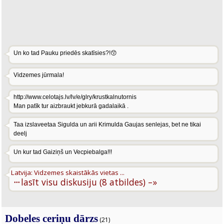
Un ko tad Pauku priedēs skatīsies?!😙
Vidzemes jūrmala!
http://www.celotajs.lv/lv/e/glry/krustkalnutornis
Man patīk tur aizbraukt jebkurā gadalaikā .
Taa izslaveetaa Sigulda un arii Krimulda Gaujas senlejas, bet ne tikai
deelj
Un kur tad Gaiziņš un Vecpiebalga!!!
Latvija: Vidzemes skaistākās vietas ...
···
lasīt visu diskusiju (8 atbildes) –»
Dobeles ceriņu dārzs
(21)