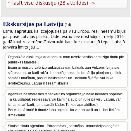
···
lasīt visu diskusiju (28 atbildes) –»
Ekskursijas pa Latviju
(14)
Esmu sapratusi, ka izceļojusies pa visu Eiropu, reāli neesmu bijusi
pat pusē Latvijas pilsētu, tādēļ esmu sev nostādījusi mērķi 2016.
gadā kaut reizi mēnesī aizbraukt kaut kur ekskursijā tepat Latvijā.
Janvāra limits jau ...
Organizēta ekskursija ar autobusu man uzreiz saistās ar milzīgu rindu pie
publiskās tualetes.:)
Esam ar māsu divatā izbraukājušas gan Latgali, gan Vidzemi (viņa pie
stūres un es ar karti rokā). Internetā jebkura informācija pieejama, atliek
sastādīt maršrutu, pasūtīt naktsmītnes un - nekādu šķēršļu vai laika
ierobežojumu. Latvija ir tiešām skaista.
Aģentūra nesmērēsies tepat kaut ko organizēt, jo neko nevarēs nopelnīt!
Tā ka vislabāk sēdies savā vai kaimiņa auto un rulle pa visu Latviju, vari
izmantot arī karti, ja nu sanāk kādos Turkos apmaldīties:)
Bet visumā kartē ir daudz labu objektu, ko var apskatīt un.t.t. bet liekām
izmaksām!
Skaisto skatu aģentūra . Pārdomātas , saistošas , informācijas bagātas