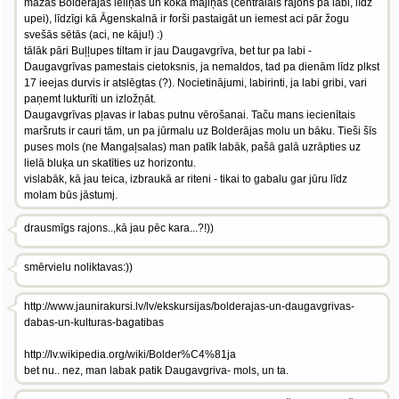
mazās Bolderājas ieliņas un koka mājiņas (centrālais rajons pa labi, līdz
upei), līdzīgi kā Āgenskalnā ir forši pastaigāt un iemest aci pār žogu
svešās sētās (aci, ne kāju!) :)
tālāk pāri Buļļupes tiltam ir jau Daugavgrīva, bet tur pa labi -
Daugavgrīvas pamestais cietoksnis, ja nemaldos, tad pa dienām līdz plkst
17 ieejas durvis ir atslēgtas (?). Nocietinājumi, labirinti, ja labi gribi, vari
paņemt lukturīti un izložņāt.
Daugavgrīvas pļavas ir labas putnu vērošanai. Taču mans iecienītais
maršruts ir cauri tām, un pa jūrmalu uz Bolderājas molu un bāku. Tieši šīs
puses mols (ne Mangaļsalas) man patīk labāk, pašā galā uzrāpties uz
lielā bluķa un skatīties uz horizontu.
vislabāk, kā jau teica, izbraukā ar riteni - tikai to gabalu gar jūru līdz
molam būs jāstumj.
drausmīgs rajons..,kā jau pēc kara...?!))
smērvielu noliktavas:))
http://www.jaunirakursi.lv/lv/ekskursijas/bolderajas-un-daugavgrivas-
dabas-un-kulturas-bagatibas
http://lv.wikipedia.org/wiki/Bolder%C4%81ja
bet nu.. nez, man labak patik Daugavgriva- mols, un ta.