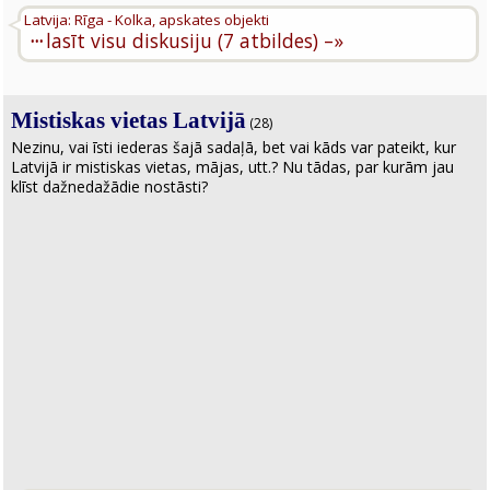
Latvija: Rīga - Kolka, apskates objekti
···
lasīt visu diskusiju (7 atbildes) –»
Mistiskas vietas Latvijā
(28)
Nezinu, vai īsti iederas šajā sadaļā, bet vai kāds var pateikt, kur
Latvijā ir mistiskas vietas, mājas, utt.? Nu tādas, par kurām jau
klīst dažnedažādie nostāsti?