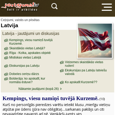
Ceļojumi, valstis un pilsētas
Latvija
Latvija - jautājumi un diskusijas
Kempings, viesu namiņš tuvējā
Kurzemē.
Skaistākās vietas Latvijā?
Rīga - Kolka, apskates objekti
V
Mistiskas vietas Latvijā
Vidzemes skaistākās vietas
Ekskursijas pa Latviju
rudenī
Ekskursijas pa Latviju latviešu
Dobeles ceriņu dārzs
valodā
Bolderāja: ko apskatīt, kur
normāla ēstuve?
Ko apskatīt Kurzemē??
Nākamie jautājumi (kopā 26)
Kempings, viesu namiņš tuvējā Kurzemē.
(10)
Kurš no personīgās pieredzes varētu ieteikt klusu ,mierīgu vietiņu
atpūtai pie ūdens (jūra nav obligāta)....sarkanais paklājs un citi
nevajadzīgie navaroti arī nē. Vienkārši-jumts virs