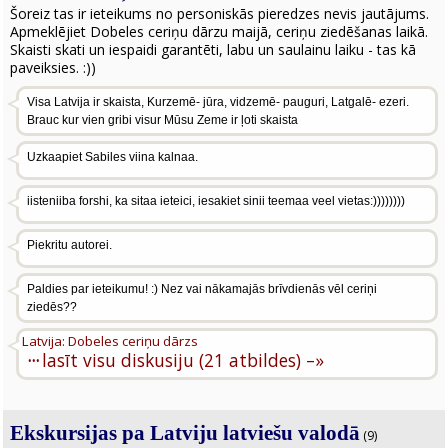
Šoreiz tas ir ieteikums no personiskās pieredzes nevis jautājums.
Apmeklējiet Dobeles ceriņu dārzu maijā, ceriņu ziedēšanas laikā.
Skaisti skati un iespaidi garantēti, labu un saulainu laiku - tas kā
paveiksies. :))
Visa Latvija ir skaista, Kurzemē- jūra, vidzemē- pauguri, Latgalē- ezeri.
Brauc kur vien gribi visur Mūsu Zeme ir ļoti skaista
Uzkaapiet Sabiles viina kalnaa.
iisteniiba forshi, ka sitaa ieteici, iesakiet sinii teemaa veel vietas:))))))))
Piekritu autorei.
Paldies par ieteikumu! :) Nez vai nākamajās brīvdienās vēl ceriņi
ziedēs??
Latvija: Dobeles ceriņu dārzs
···
lasīt visu diskusiju (21 atbildes) –»
Ekskursijas pa Latviju latviešu valodā
(9)