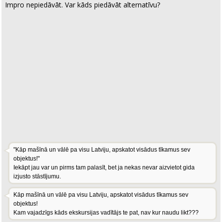
Impro nepiedāvāt. Var kāds piedāvāt alternatīvu?
"Kāp mašīnā un vālē pa visu Latviju, apskatot visādus tīkamus sev
objektus!"
Iekāpt jau var un pirms tam palasīt, bet ja nekas nevar aizvietot gida
izjusto stāstījumu.
Kāp mašīnā un vālē pa visu Latviju, apskatot visādus tīkamus sev
objektus!
Kam vajadzīgs kāds ekskursijas vadītājs te pat, nav kur naudu likt???