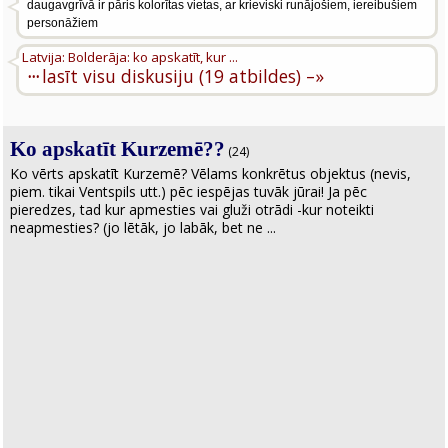
daugavgrīvā ir pāris kolorītas vietas, ar krieviski runājošiem, iereibušiem
personāžiem
Latvija: Bolderāja: ko apskatīt, kur ...
···
lasīt visu diskusiju (19 atbildes) –»
Ko apskatīt Kurzemē??
(24)
Ko vērts apskatīt Kurzemē? Vēlams konkrētus objektus (nevis,
piem. tikai Ventspils utt.) pēc iespējas tuvāk jūrai! Ja pēc
pieredzes, tad kur apmesties vai gluži otrādi -kur noteikti
neapmesties? (jo lētāk, jo labāk, bet ne ...