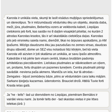
Karosta ir unikāla vieta, skumji te lasīt visādus muļķīgus spriedelējumus
un stereotipus. Te ir milzumdaudz vēsturisku ēku un objektu, skaista daba,
meži, jūra, pludmales, Beberliņu ezers ar veikborda kabeli, Liepājas
cietoksnis jeb forti, kas sastāv no 8 daļām visapkārt pilsētai, no kurām 2
atrodas Karostas krastos, tās ir arī skaistākās cietokšņa daļas. Karostas
pils jeb virsnieku saieta nams, diemžēl, tikai no ārpuses apskatāms, jo AM
īpašums. Milzīgs daudzums ēku jau pazudušas no zemes virsas, daudzas
drupu stāvoklī, dome un SEZ visu nolaidusi līdz kliņķim, bet kā vieta
Karosta vēl aizvien ir ļoti skatāma un unikāla, ar savu īpašo atmosfēru.
Katedrāle ir kā pērle tam visam centrā, blakus brutālām padomju
arhitektūras piecstāvenēm. Lieliskas pludmales ar stāvkrastiem un oļiem,
un, protams, fortu drupām un pazemes tuneļiem. Centra pludmalē pilnīgi
savādāk -neviena paša akmens. Manēža un iela, kur tā atrodas -
Zemgales - bijusī zemūdeņu bāze, pilns ar vēsturiskām cara laiku mājām.
Sarkano ķieģeļu kazarmas. ūdenstornis. Brauciet droši. Attēlā Tuvie forti
Krasta ielas galā.
Ja "ne - telts"- tad uz dienvidiem no Liepājas, piemēram Bernātos ir
vairāki viesu nami. Ja tomēr telts der - tad skaistas vietas ir pie Irbes
ietekas jūrā :)