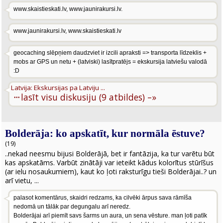
www.skaistieskati.lv, www.jaunirakursi.lv.
www.jaunirakursi.lv, www.skaistieskati.lv
geocaching slēpņiem daudzviet ir izcili apraksti => transporta līdzeklis +
mobs ar GPS un netu + (latviski) lasītpratējs = ekskursija latviešu valodā
:D
Latvija: Ekskursijas pa Latviju ...
···
lasīt visu diskusiju (9 atbildes) –»
Bolderāja: ko apskatīt, kur normāla ēstuve?
(19)
..nekad neesmu bijusi Bolderājā, bet ir fantāzija, ka tur varētu būt
kas apskatāms. Varbūt zinātāji var ieteikt kādus kolorītus stūrīšus
(ar ielu nosaukumiem), kaut ko ļoti raksturīgu tieši Bolderājai..? un
arī vietu, ...
palasot komentārus, skaidri redzams, ka cilvēki ārpus sava rāmīša
nedomā un tālāk par degungalu arī neredz.
Bolderājai arī piemīt savs šarms un aura, un sena vēsture. man ļoti patīk