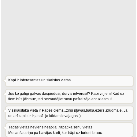
Kapi ir interesantas un skaistas vietas.
Jūs ko galīgi galvas daspieduši, durvīs ietvēruši!? Kapi viņiem! Kad uz
tiem būs jābrauc, tad nezaudējiet savu pašreizējo entuziasmu!
Visskaistakā vieta ir Papes ciems...zirgi pļavās,bāka,ezers ,pludmale. Jā
un arī kapi tur ir,tas tā ,ja kādam ievajagas :)
Tādas vietas neviens neatklāj, tāpat kā sēņu vietas.
Met ar šautriņu pa Latvijas karti, kur trāpi uz turieni brauc.