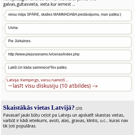
galvas,gultasvieta, vieta kur iemest ...
viesu māja SPĀRE, skaties MAMMADABA piedāvājumu, man patika:)
Usma
Pie Jūrkalnes.
http://www.piejurasnams.lv/cenas/index.php
Lakši.Un kāda saimniece!Tev patiks.
Latvija: Kempings, viesu namiņš ...
···
lasīt visu diskusiju (10 atbildes) –»
Skaistākās vietas Latvijā?
(20)
Pavasarī jauki būtu ceļot pa Latviju un apskatīt skaistas vietas,
varbūt ir kādi ieteikumi, avoti, alas, gravas, klintis, u.c... kuras nav
tik ļoti populāras.