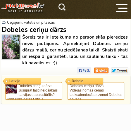
Ceļojumi, valstis un pilsētas
Dobeles ceriņu dārzs
Šoreiz tas ir ieteikums no personiskās pieredzes
nevis jautājums. Apmeklējiet Dobeles ceriņu
dārzu maijā, ceriņu ziedēšanas laikā. Skaisti skati
un iespaidi garantēti, labu un saulainu laiku - tas
V
kā paveiksies. :))
Latvija
Dobele
Dobeles ceriņu dārzs
Dobeles ceriņu dārzs
Jūsuprāt fascinējošākais
Vidējās nomas cenas
Latvijas dabas stūrītis?
lauksaimniecības zemei Dobeles
Mistiskas vietas Latvijā
novads
Bolderāja: ko apskatīt, kur
normāla ēstuve?