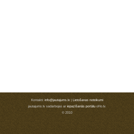
Kontakti:
info@jautajums.lv
|
Lietošanas noteikumi
jautajums.lv sadarbojas ar
iepazīšanās portālu
oHo.lv.
© 2010