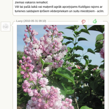
ziemas vakaros iemalkot.
Vēl tai pašā laikā vai maķenīt agrāk apceļojams Kuldīgas rajons ar
turienes saldajiem ķiršiem vēderpriekam un suitu miestiņiem - acīm.
Lucy
(2010-05-31 09:10)