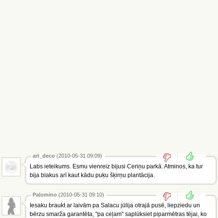
art_deco
(2010-05-31 09:09)
Labs ieteikums. Esmu vienreiz bijusi Ceriņu parkā. Atminos, ka tur
bija blakus arī kaut kādu puķu šķirņu plantācija.
Palomino
(2010-05-31 09:10)
Iesaku braukt ar laivām pa Salacu jūlija otrajā pusē, liepziedu un
bērzu smarža garantēta, "pa ceļam" saplūksiet piparmētras tējai, ko