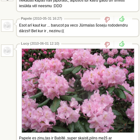
nekadās kāpās nav jāpbrauc, atpūšos tur katru gadu un smiltīs
iesūkta vēl neesmu :DDD
Papele
(2010-05-31 16:27)
Esot arī kaut kur ... barucot pa veco Jūrmalas šoseju rododendru
dārzs!! Bet kur ir , nezinu:((
Lucy
(2010-06-01 12:10)
Papele es zinu,tas ir Babītē..super skaisti,pilns mežš ar