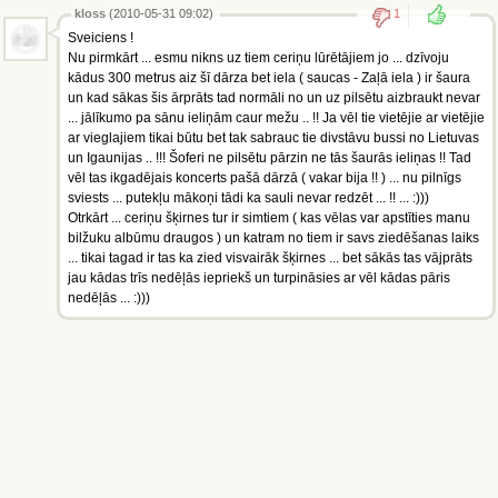
kloss
(2010-05-31 09:02)
1
Sveiciens !
Nu pirmkārt ... esmu nikns uz tiem ceriņu lūrētājiem jo ... dzīvoju
kādus 300 metrus aiz šī dārza bet iela ( saucas - Zaļā iela ) ir šaura
un kad sākas šis ārprāts tad normāli no un uz pilsētu aizbraukt nevar
... jālīkumo pa sānu ieliņām caur mežu .. !! Ja vēl tie vietējie ar vietējie
ar vieglajiem tikai būtu bet tak sabrauc tie divstāvu bussi no Lietuvas
un Igaunijas .. !!! Šoferi ne pilsētu pārzin ne tās šaurās ieliņas !! Tad
vēl tas ikgadējais koncerts pašā dārzā ( vakar bija !! ) ... nu pilnīgs
sviests ... putekļu mākoņi tādi ka sauli nevar redzēt ... !! ... :)))
Otrkārt ... ceriņu šķirnes tur ir simtiem ( kas vēlas var apstīties manu
bilžuku albūmu draugos ) un katram no tiem ir savs ziedēšanas laiks
... tikai tagad ir tas ka zied visvairāk šķirnes ... bet sākās tas vājprāts
jau kādas trīs nedēļās iepriekš un turpināsies ar vēl kādas pāris
nedēļās ... :)))