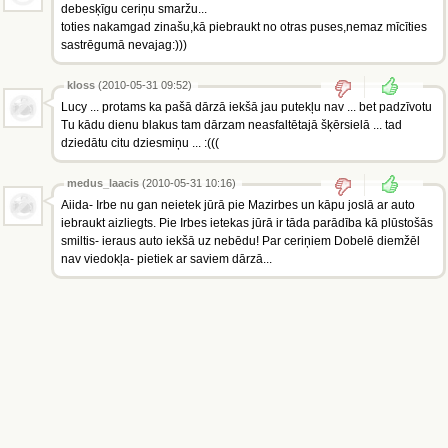
debesķīgu ceriņu smaržu...
toties nakamgad zinašu,kā piebraukt no otras puses,nemaz mīcīties
sastrēgumā nevajag:)))
kloss
(2010-05-31 09:52)
Lucy ... protams ka pašā dārzā iekšā jau putekļu nav ... bet padzīvotu
Tu kādu dienu blakus tam dārzam neasfaltētajā šķērsielā ... tad
dziedātu citu dziesmiņu ... :(((
medus_laacis
(2010-05-31 10:16)
Aiida- Irbe nu gan neietek jūrā pie Mazirbes un kāpu joslā ar auto
iebraukt aizliegts. Pie Irbes ietekas jūrā ir tāda parādība kā plūstošās
smiltis- ieraus auto iekšā uz nebēdu! Par ceriņiem Dobelē diemžēl
nav viedokļa- pietiek ar saviem dārzā...