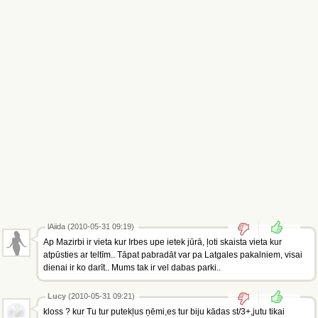
lAiida (2010-05-31 09:19)
Ap Mazirbi ir vieta kur Irbes upe ietek jūrā, ļoti skaista vieta kur
atpūsties ar teltīm.. Tāpat pabradāt var pa Latgales pakalniem, visai
dienai ir ko darīt.. Mums tak ir vel dabas parki..
Lucy
(2010-05-31 09:21)
kloss ? kur Tu tur putekļus ņēmi,es tur biju kādas st/3+,jutu tikai