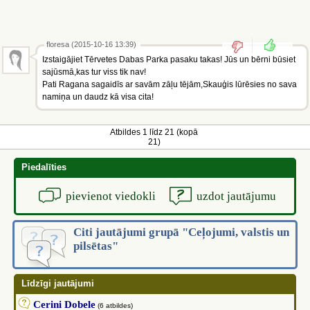
floresa (2015-10-16 13:39)
Izstaigājiet Tērvetes Dabas Parka pasaku takas! Jūs un bērni būsiet
sajūsmā,kas tur viss tik nav!
Pati Ragana sagaidīs ar savām zāļu tējām,Skauģis lūrēsies no sava
namiņa un daudz kā visa cita!
Atbildes 1 līdz 21 (kopā
21)
Piedalīties
pievienot viedokli
uzdot jautājumu
Citi jautājumi grupā "Ceļojumi, valstis un
pilsētas"
Līdzīgi jautājumi
Cerini Dobele
(6 atbildes)