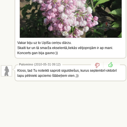
Vakar biju uz to Upīša ceriņu dārzu.
Skaiti tur un tā smarža ekselentā,liekās vēljoprojām ir ap mani.
Koncerts gan bija gavno:))
Palomino
(2010-05-31 09:12)
Kloss, tad Tu noteikti saproti siguldiešus, kurus septembrī-oktobrī
lapu pētnieki apciemo štābeļiem vien.;))