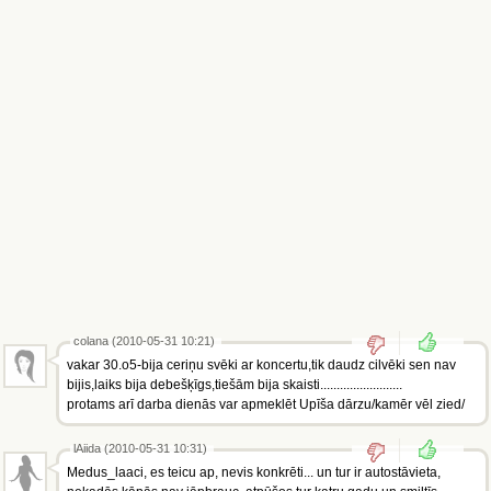
colana (2010-05-31 10:21)
vakar 30.o5-bija ceriņu svēki ar koncertu,tik daudz cilvēki sen nav
bijis,laiks bija debešķīgs,tiešām bija skaisti.........................
protams arī darba dienās var apmeklēt Upīša dārzu/kamēr vēl zied/
lAiida (2010-05-31 10:31)
Medus_laaci, es teicu ap, nevis konkrēti... un tur ir autostāvieta,