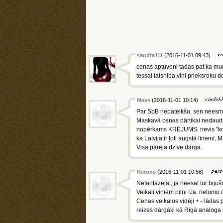
sandra111
(2016-11-01 09:43)
cenas aptuveni tadas pat ka mu
tessai taisniba,vini prieksroku 
Mavs
(2016-11-01 10:14)
Par SpB nepateikšu, sen neesmu 
Maskavā cenas pārtikai nedaudz
nopērkams KRĒJUMS, nevis "krēju
ka Latvija ir ļoti augstā līmenī, 
Visa pārējā dzīve dārga.
Nerons
(2016-11-01 10:58)
Nefantazējat, ja neesat tur biju
Veikali viņiem pilni !Jā, rietumu
Cenas veikalos vidēji + - tādas
reizes dārgāki kā Rīgā analoga 