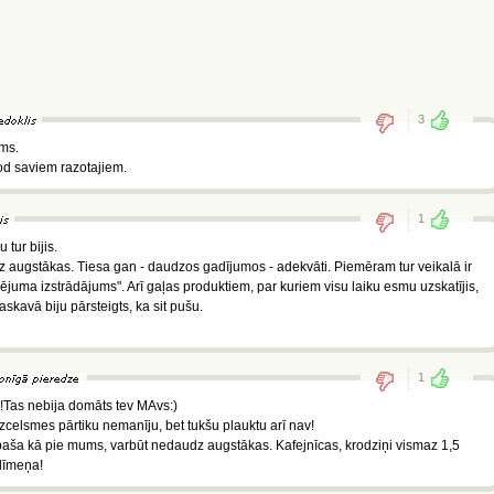
3
ms.
dod saviem razotajiem.
1
tur bijis.
 augstākas. Tiesa gan - daudzos gadījumos - adekvāti. Piemēram tur veikalā ir
ma izstrādājums". Arī gaļas produktiem, par kuriem visu laiku esmu uzskatījis,
Maskavā biju pārsteigts, ka sit pušu.
1
ši!Tas nebija domāts tev MAvs:)
 izcelsmes pārtiku nemanīju, bet tukšu plauktu arī nav!
 paša kā pie mums, varbūt nedaudz augstākas. Kafejnīcas, krodziņi vismaz 1,5
līmeņa!