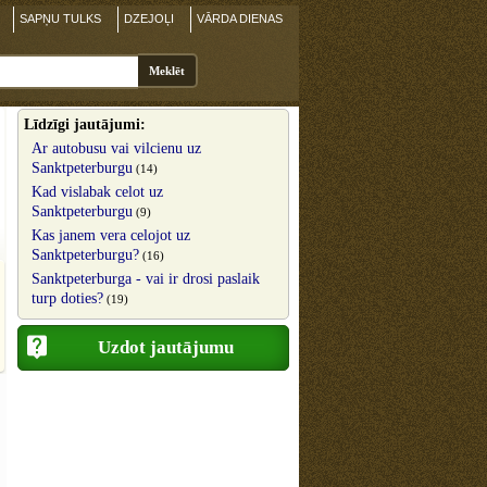
SAPŅU TULKS
DZEJOĻI
VĀRDA DIENAS
Līdzīgi jautājumi:
Ar autobusu vai vilcienu uz
Sanktpeterburgu
(14)
Kad vislabak celot uz
Sanktpeterburgu
(9)
Kas janem vera celojot uz
Sanktpeterburgu?
(16)
Sanktpeterburga - vai ir drosi paslaik
turp doties?
(19)
Uzdot jautājumu