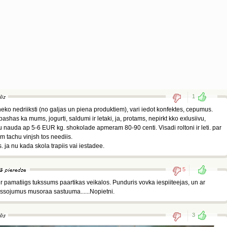
1
t neko nedriiksti (no galjas un piena produktiem), vari iedot konfektes, cepumus.
has ka mums, jogurti, saldumi ir letaki, ja, protams, nepirkt kko exlusiivu,
auda ap 5-6 EUR kg. shokolade apmeram 80-90 centi. Visadi roltoni ir leti. par
m tachu vinjsh tos neediis.
. ja nu kada skola trapiis vai iestadee.
5
 ir pamatiigs tukssums paartikas veikalos. Punduris vovka iespiiteejas, un ar
assojumus musoraa sastuuma......Nopietni.
3