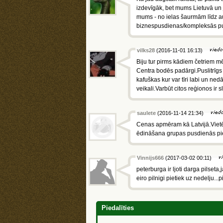
izdevīgāk, bet mums Lietuvā un j
mums - no ielas šaurmām līdz au
biznespusdienas/kompleksās p
vilks28
(2016-11-01 16:13)
Biju tur pirms kādiem četriem m
Centra bodēs padārgi.Puslitrīgs
kafuškas kur var tīri labi un nedā
veikali.Varbūt citos reģionos ir sl
saulete
(2016-11-14 21:34)
Cenas apmēram kā Latvijā.Vietēja
ēdināšana grupas pusdienās pi
Vinnijs666
(2017-03-02 00:11)
peterburga ir ljoti darga pilset
eiro pilnigi pietiek uz nedelju...pi
Piedalīties