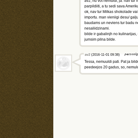
av2, nu vot nemuldi, ja. nav tur
parpildiiti, a tu sedi sava Ameri
ok, nav tur Milkas shokolade vai 
importu. man vieniigi desu/ galju
baudams un neviens tur badu necie
nesaliidzinami.
bilde ir gabalinjh no kulinarijas
jumsim pilna bilde.
av2
(2016-11-01 09:38)
Tessa, nemuuldi pati. Pat ja bild
peedeejos 20 gadus, so, nemuld