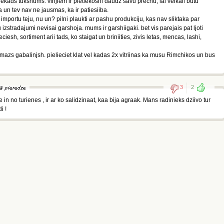
 nekads tukshums. vinjiem ir pietiekoshi daudz savu prechu, lai veikali butu
ka un tev nav ne jausmas, ka ir patiesiiba.
importu teju, nu un? pilni plaukti ar pashu produkciju, kas nav sliktaka par
 izstradajumi nevisai garshoja. mums ir garshiigaki. bet vis parejais pat ljoti
sh, sortiment arii tads, ko staigat un briniities, zivis letas, mencas, lashi,
, mazs gabalinjsh. pielieciet klat vel kadas 2x vitriinas ka musu Rimchikos un bus
3
2
e in no turienes , ir ar ko salidzinaat, kaa bija agraak. Mans radinieks dziivo tur
i !