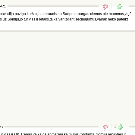
r pavadīju paziņu kurš bija atbraucis no Sanpeterburgas ciemos pie mammas,viņš
s uz Somiju,jo tur viss ir lētāks,tā kā var izdarīt secinajumus,vairāk neko pateikt
1
tur viss ir OK. Cenas veikalos apmēram kā mums (protams, Somijā iepirkties ir