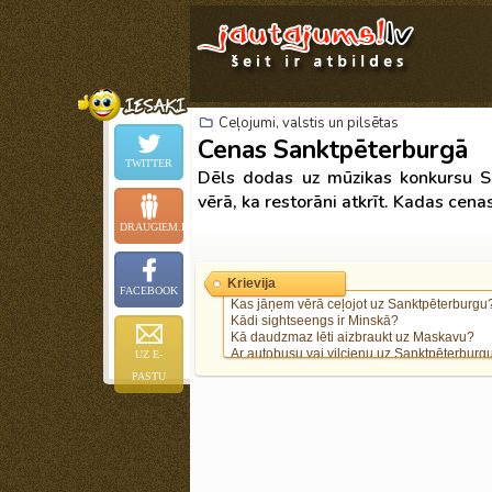
Ceļojumi, valstis un pilsētas
Cenas Sanktpēterburgā
TWITTER
Dēls dodas uz mūzikas konkursu Sa
vērā, ka restorāni atkrīt. Kadas cena
DRAUGIEM.LV
Krievija
FACEBOOK
Kas jāņem vērā ceļojot uz Sanktpēterburgu
Kādi sightseengs ir Minskā?
Kā daudzmaz lēti aizbraukt uz Maskavu?
Ar autobusu vai vilcienu uz Sanktpēterburg
UZ E-
PASTU