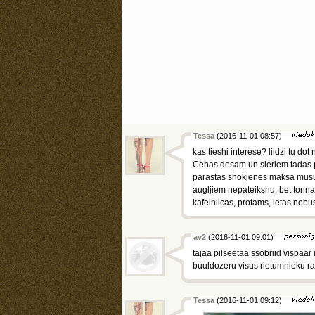
Tessa
(2016-11-01 08:57)
kas tieshi interese? liidzi tu do
Cenas desam un sieriem tadas pas
parastas shokjenes maksa musu n
augljiem nepateikshu, bet tonna
kafeiniicas, protams, letas nebus
av2
(2016-11-01 09:01)
tajaa pilseetaa ssobriid vispaar
buuldozeru visus rietumnieku r
Tessa
(2016-11-01 09:12)