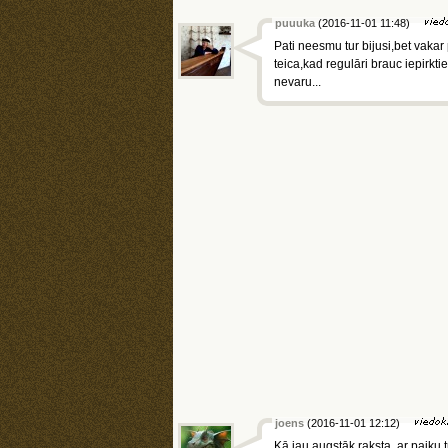
puuuka
(2016-11-01 11:48)
Pati neesmu tur bijusi,bet vaka
teica,kad regulāri brauc iepirktie
nevaru...
joens
(2016-11-01 12:12)
Kā jau augstāk raksta, ar paiku 