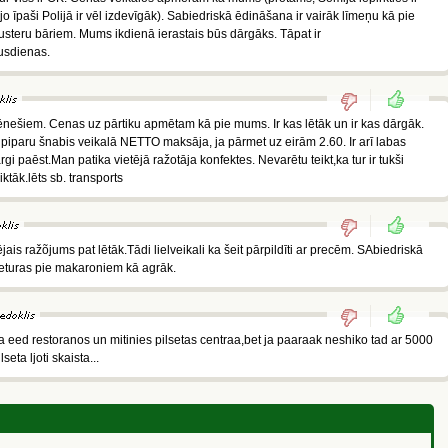
o īpaši Polijā ir vēl izdevīgāk). Sabiedriskā ēdināšana ir vairāk līmeņu kā pie
steru bāriem. Mums ikdienā ierastais būs dārgāks. Tāpat ir
usdienas.
ēnešiem. Cenas uz pārtiku apmētam kā pie mums. Ir kas lētāk un ir kas dārgāk.
 piparu šnabis veikalā NETTO maksāja, ja pārmet uz eirām 2.60. Ir arī labas
rgi paēst.Man patika vietējā ražotāja konfektes. Nevarētu teikt,ka tur ir tukši
iktāk.lēts sb. transports
is ražõjums pat lētāk.Tādi lielveikali ka šeit pārpildīti ar precēm. SAbiedriskā
eturas pie makaroniem kā agrāk.
a,ja eed restoranos un mitinies pilsetas centraa,bet ja paaraak neshiko tad ar 5000
lseta ljoti skaista...