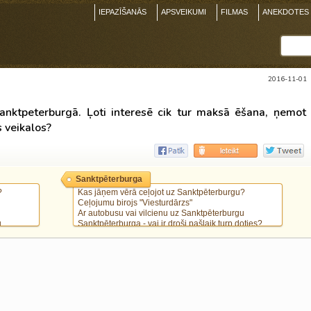
IEPAZĪŠANĀS
APSVEIKUMI
FILMAS
ANEKDOTES
2016-11-01
nktpeterburgā. Ļoti interesē cik tur maksā ēšana, ņemot
s veikalos?
Sanktpēterburga
?
Kas jāņem vērā ceļojot uz Sanktpēterburgu?
Ceļojumu birojs "Viesturdārzs"
Ar autobusu vai vilcienu uz Sanktpēterburgu
u
Sanktpēterburga - vai ir droši pašlaik turp doties?