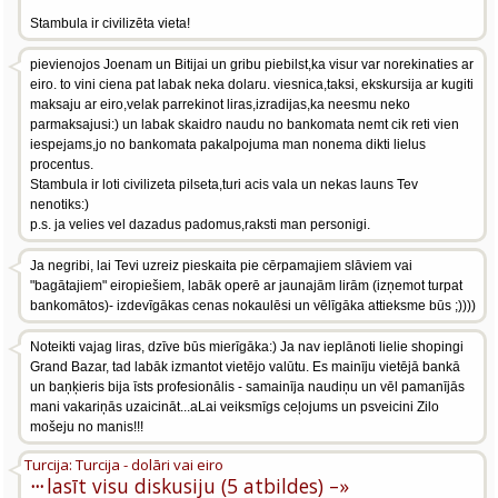
Stambula ir civilizēta vieta!
pievienojos Joenam un Bitijai un gribu piebilst,ka visur var norekinaties ar
eiro. to vini ciena pat labak neka dolaru. viesnica,taksi, ekskursija ar kugiti
maksaju ar eiro,velak parrekinot liras,izradijas,ka neesmu neko
parmaksajusi:) un labak skaidro naudu no bankomata nemt cik reti vien
iespejams,jo no bankomata pakalpojuma man nonema dikti lielus
procentus.
Stambula ir loti civilizeta pilseta,turi acis vala un nekas launs Tev
nenotiks:)
p.s. ja velies vel dazadus padomus,raksti man personigi.
Ja negribi, lai Tevi uzreiz pieskaita pie cērpamajiem slāviem vai
"bagātajiem" eiropiešiem, labāk operē ar jaunajām lirām (izņemot turpat
bankomātos)- izdevīgākas cenas nokaulēsi un vēlīgāka attieksme būs ;))))
Noteikti vajag liras, dzīve būs mierīgāka:) Ja nav ieplānoti lielie shopingi
Grand Bazar, tad labāk izmantot vietējo valūtu. Es mainīju vietējā bankā
un baņķieris bija īsts profesionālis - samainīja naudiņu un vēl pamanījās
mani vakariņās uzaicināt...aLai veiksmīgs ceļojums un psveicini Zilo
mošeju no manis!!!
Turcija: Turcija - dolāri vai eiro
···
lasīt visu diskusiju (5 atbildes) –»