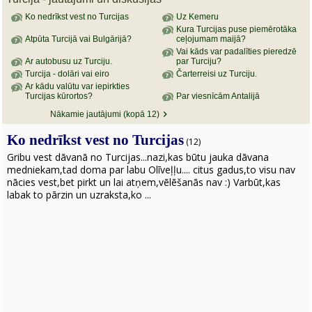
Ko nedrīkst vest no Turcijas
Uz Kemeru
Kura Turcijas puse piemērotāka
Atpūta Turcijā vai Bulgārijā?
ceļojumam maijā?
Vai kāds var padalīties pieredzē
Ar autobusu uz Turciju.
par Turciju?
Turcija - dolāri vai eiro
Čarterreisi uz Turciju.
Ar kādu valūtu var iepirkties
Turcijas kūrortos?
Par viesnīcām Antalijā
Nākamie jautājumi (kopā 12)
Ko nedrīkst vest no Turcijas
(12)
Gribu vest dāvanā no Turcijas...nazi,kas būtu jauka dāvana
medniekam,tad doma par labu Olīveļļu.... citus gadus,to visu nav
nācies vest,bet pirkt un lai atņem,vēlēšanās nav :) Varbūt,kas
labak to pārzin un uzraksta,ko ...