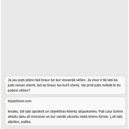
Ja jau pats plāno tad brauc tur kur visvairāk vēlies. Ja visur ir tik labi ka
pats nevari izlemt, tad lai brauc tas kurš izlemj. Vai proti pats noteikt to ko
patiesi vēlies?
tripadvisor.com
Iesaku, ļoti labi apraksti un objektīvas klientu atsauksmes. Pati caur turieni
atradu labu all inclusive un kur vairāk vāciešu nekā krievu tūristu. Ļoti labi
atpūtos, patika.