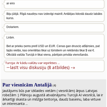
ar eiro
Biju jūlijā. Rīgā naudiņu nav izdevīgi mainīt. Antālijas lidostā daudz labāks
kurss.
Dolariem.
Lirām.
Bet ar prieku ņems pretī USD un EUR. Cenas gan drusciņ atšķirsies, pat
tajās vietās, kas orientētas tikai uz tūristiem un reklāmās tikai $ vai €.
Oficiālā valūta Turcijā ir tikai viena, pārējais privāta vienošanās.
Turcija: Ar kādu valūtu var iepirkties ...
···
lasīt visu diskusiju (8 atbildes) –»
Par viesnīcām Antalijā
(4)
Jautājums būs par izklaides vietām ( viesnīcām) ārpus Latvijas
robežām :) Plānoju augustā atvaļinājumu Turcijā AI viesnīcā, lai ir
ārkartīgi skaista un milzīga teritorija, daudz baseinu, laba virtuve
un interesanta ...