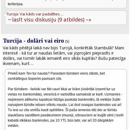
teritorijaa.
Turcija: Vai kāds var padalīties ...
···
lasīt visu diskusiju (9 atbildes) –»
Turcija - dolāri vai eiro
(5)
Vai kāds pēdējā laikā nav bijis Turcijā, konkrētāk Stambulā? Mani
interesē - kā tur ar naudas lietām, vai joprojām pieprasīts ir
dolārs, vai tomēr labāk iemainīt eiro sīkās kupīrās? Bušu pateicīga
ikvienam, kurš ...
Priekš kam Tev tur nauda? Parastam tūristam viens stāsts, bet
centrāltirgus šoperim pavisam cits.
Par tūristiem - lieliski var tikt cauri tikai ar lirām (visērtāk izņemt tur uz
vietas no bankomāta), viesnīcā ir varbūtība samaksāt ar karti. Uzmanies -
nepieņem atlikumu lupatiņai līdzīga paskata banknotēs, tā vietējie žuļiki
naivajiem tūristie iebaro viltotu naudu. Lai dod svaigas banknotes vai arī
Tu iesi uz citu smilšu kasti spēlēties. Šī paša iemesla dēļ der ar tūristu
slaukšanu saistītiem pasākumiem (muzeji, izbraucieni ar kuģīti utml.) turēt
kabatā sīkākas banknotes, pa 10 YTL būs labi, var arī 20 dārgākām
vietām.