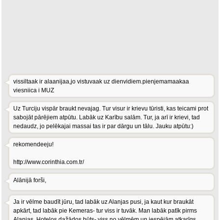
vissiltaak ir alaanijaa,jo vistuvaak uz dienvidiem.pienjemamaakaa
viesniica i MUZ
Uz Turciju vispār braukt nevajag. Tur visur ir krievu tūristi, kas teicami prot
sabojāt pārējiem atpūtu. Labāk uz Karību salām. Tur, ja arī ir krievi, tad
nedaudz, jo pelēkajai massai tas ir par dārgu un tālu. Jauku atpūtu:)
rekomendeeju!
http://www.corinthia.com.tr/
Alānijā forši,
Ja ir vēlme baudīt jūru, tad labāk uz Alanjas pusi, ja kaut kur braukāt
apkārt, tad labāk pie Kemeras- tur viss ir tuvāk. Man labāk patīk pirms
Alanjas. Hoteļos dažādos būts- viss no vēlmēm un iespējām atkarīgs...