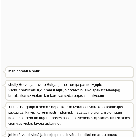
man horvatija patik
cholly,Horvātija nav ne Bulgārijā ne Turcijā,pat ne Ēģiptē.
Vērts ir pabūt visur,kur neesi bijis,jo noteikti būs ko apskatīt.Nevajag
braukt tikai uz vietām kur karo vai uzdarbojas zaļi cilvēciņi.
Ir būts. Bulgārija it nemaz nepatika. Un izbraucot vairākās ekskursijās
izskatījās, ka visi kūrortmiesti ir identiski - sastāv no vienām vienīgām
hoteļ-iestādēm un tirgoņu apsēstas ielas. Nevienas apskates un izklaides
cienīgas vietas tuvējā apkārtnē....
jebkurā valsti-vietā ja ir ceļotprieks ir vērts,bet tikai ne ar autobusu