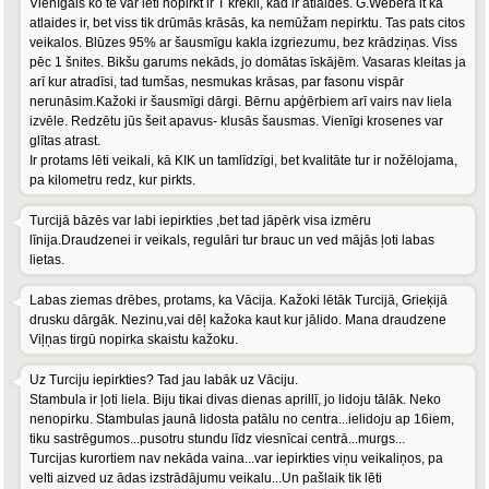
Vienīgais ko te var lēti nopirkt ir T krekli, kad ir atlaides. G.Weberā it kā
atlaides ir, bet viss tik drūmās krāsās, ka nemūžam nepirktu. Tas pats citos
veikalos. Blūzes 95% ar šausmīgu kakla izgriezumu, bez krādziņas. Viss
pēc 1 šnites. Bikšu garums nekāds, jo domātas īskājēm. Vasaras kleitas ja
arī kur atradīsi, tad tumšas, nesmukas krāsas, par fasonu vispār
nerunāsim.Kažoki ir šausmīgi dārgi. Bērnu apģērbiem arī vairs nav liela
izvēle. Redzētu jūs šeit apavus- klusās šausmas. Vienīgi krosenes var
glītas atrast.
Ir protams lēti veikali, kā KIK un tamlīdzīgi, bet kvalitāte tur ir nožēlojama,
pa kilometru redz, kur pirkts.
Turcijā bāzēs var labi iepirkties ,bet tad jāpērk visa izmēru
līnija.Draudzenei ir veikals, regulāri tur brauc un ved mājās ļoti labas
lietas.
Labas ziemas drēbes, protams, ka Vācija. Kažoki lētāk Turcijā, Grieķijā
drusku dārgāk. Nezinu,vai dēļ kažoka kaut kur jālido. Mana draudzene
Viļņas tirgū nopirka skaistu kažoku.
Uz Turciju iepirkties? Tad jau labāk uz Vāciju.
Stambula ir ļoti liela. Biju tikai divas dienas aprillī, jo lidoju tālāk. Neko
nenopirku. Stambulas jaunā lidosta patālu no centra...ielidoju ap 16iem,
tiku sastrēgumos...pusotru stundu līdz viesnīcai centrā...murgs...
Turcijas kurortiem nav nekāda vaina...var iepirkties viņu veikaliņos, pa
velti aizved uz ādas izstrādājumu veikalu...Un pašlaik tik lēti