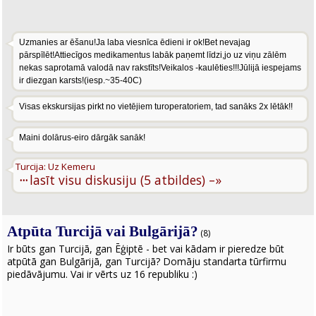
Uzmanies ar ēšanu!Ja laba viesnīca ēdieni ir ok!Bet nevajag
pārspīlēt!Attiecīgos medikamentus labāk paņemt līdzi,jo uz viņu zālēm
nekas saprotamā valodā nav rakstīts!Veikalos -kaulēties!!!Jūlijā iespejams
ir diezgan karsts!(iesp.~35-40C)
Visas ekskursijas pirkt no vietējiem turoperatoriem, tad sanāks 2x lētāk!!
Maini dolārus-eiro dārgāk sanāk!
Turcija: Uz Kemeru
···
lasīt visu diskusiju (5 atbildes) –»
Atpūta Turcijā vai Bulgārijā?
(8)
Ir būts gan Turcijā, gan Ēģiptē - bet vai kādam ir pieredze būt
atpūtā gan Bulgārijā, gan Turcijā? Domāju standarta tūrfirmu
piedāvājumu. Vai ir vērts uz 16 republiku :)