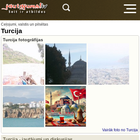
Ceļojumi, valstis un pilsētas
Turcija
Turcija fotogrāfijas
V
Vairāk foto no Turcija
Turcija - jautājumi un diskusijas