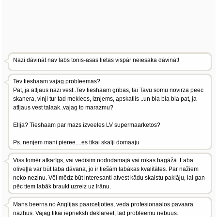
Nazi dāvināt nav labs tonis-asas lietas vispār neiesaka dāvināt!
Tev tieshaam vajag probleemas?
Pat, ja atljaus nazi vest..Tev tieshaam gribas, lai Tavu somu novirza peec
skanera, vinji tur tad meklees, iznjems, apskatiis ..un bla bla bla pat, ja
atljaus vest talaak..vajag to marazmu?
Ellja? Tieshaam par mazs izveeles LV supermaarketos?
Ps. nenjem mani pieree....es tikai skalji domaaju
Viss tomēr atkarīgs, vai vedīsim nododamajā vai rokas bagāžā. Laba
olīveļļa var būt laba dāvana, jo ir tiešām labākas kvalitātes. Par nažiem
neko nezinu. Vēl mēdz būt interesanti atvest kādu skaistu paklāju, lai gan
pēc tiem labāk braukt uzreiz uz Irānu.
Mans beerns no Anglijas paarceljoties, veda profesionaalos pavaara
nazhus. Vajag tikai ieprieksh deklareet, tad probleemu nebuus.