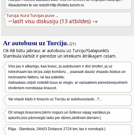
Atsauksmes te var redzēt-http://hotels.turizm.ru
Turcija: Kura Turcijas puse ...
···
lasīt visu diskusiju (13 atbildes) –»
Ar autobusu uz Turciju.
(21)
Cik ildi būtu jabrauc ar autobusu uz Turciju?Galapunkts
Stambula.Varbūt ir pieredze un ieteikumi ātrākajam ceļam.
Viss jau ir atkariigs, kaa brauc, ja autobusam ir divi shoferi, ja uz
robezhaam tas iet pa zaljo koridoru.... paaraak daudz visaadu blakus un
nezinaamo faktoru, lai taa pateiktu.
Aatraakais celjsh noteikti buus ar vieglo, ar vairaakiem pieredzeejushiem
shoferiem nonstopaa braucot.
Vai vispār kāds ir braucis uz Turciju ar autobusu/auto...?...
Oi! smags brauciens,bērni nogurs un šoferus vajag vairākus,ja
apturēs,būs pārsniegts laiks pie stūres,sēdēsiet dienām:(.
Rīga - Stambula, 34h03 Distance 2724 km, tas ir nonstopā:)