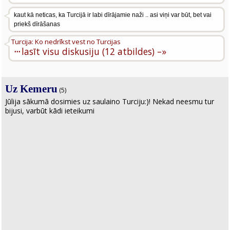
kaut kā neticas, ka Turcijā ir labi dīrājamie naži .. asi viņi var būt, bet vai
priekš dīrāšanas
Turcija: Ko nedrīkst vest no Turcijas
···
lasīt visu diskusiju (12 atbildes) –»
Uz Kemeru
(5)
Jūlija sākumā dosimies uz saulaino Turciju:)! Nekad neesmu tur
bijusi, varbūt kādi ieteikumi