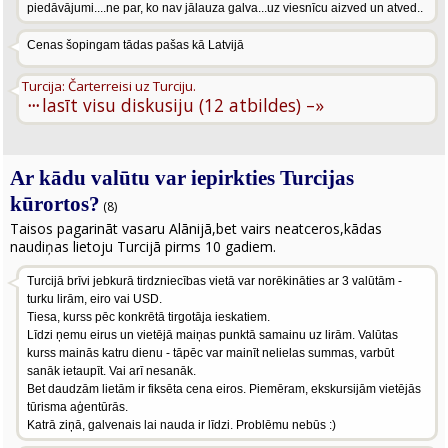
piedāvājumi....ne par, ko nav jālauza galva...uz viesnīcu aizved un atved..
Cenas šopingam tādas pašas kā Latvijā
Turcija: Čarterreisi uz Turciju.
···
lasīt visu diskusiju (12 atbildes) –»
Ar kādu valūtu var iepirkties Turcijas
kūrortos?
(8)
Taisos pagarināt vasaru Alānijā,bet vairs neatceros,kādas
naudiņas lietoju Turcijā pirms 10 gadiem.
Turcijā brīvi jebkurā tirdzniecības vietā var norēkināties ar 3 valūtām -
turku lirām, eiro vai USD.
Tiesa, kurss pēc konkrētā tirgotāja ieskatiem.
Līdzi ņemu eirus un vietējā maiņas punktā samainu uz lirām. Valūtas
kurss mainās katru dienu - tāpēc var mainīt nelielas summas, varbūt
sanāk ietaupīt. Vai arī nesanāk.
Bet daudzām lietām ir fiksēta cena eiros. Piemēram, ekskursijām vietējās
tūrisma aģentūrās.
Katrā ziņā, galvenais lai nauda ir līdzi. Problēmu nebūs :)