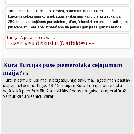
Tikko izbraukāju Turciju (8 dienas), paņēmām ar draudzeni atlaižu
kuponus celojumam kurā iekļautas ekskursijas katru dienu un tikai par
250eiro, esam sajūsmā par kalniem, alām, ūdenskritumiem, par antīkajam
pilsētām utt.....vēl laba uzņemšana un peldes gan jūras, gan baseinos...
Turcija: Atpūta Turcijā vai ...
···
lasīt visu diskusiju (8 atbildes) –»
Kura Turcijas puse piemērotāka ceļojumam
maijā?
(13)
Turcijā esmu bijusi maija beigās,jūnija sākumā.Tagad man pastāv
iespēja izlidot no Rīgas 13-15 maijam.Kura Turcijas puse būtu
šajā laikā piemērotāka?Kur siltāks ūdens un gaisa temperatūra?
Varbūt kādu viesnīcu varat ...