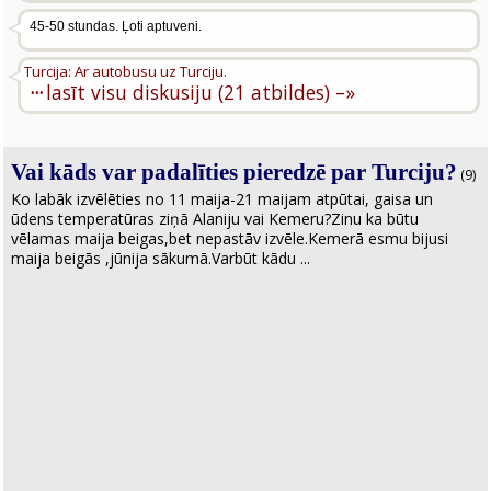
45-50 stundas. Ļoti aptuveni.
Turcija: Ar autobusu uz Turciju.
···
lasīt visu diskusiju (21 atbildes) –»
Vai kāds var padalīties pieredzē par Turciju?
(9)
Ko labāk izvēlēties no 11 maija-21 maijam atpūtai, gaisa un
ūdens temperatūras ziņā Alaniju vai Kemeru?Zinu ka būtu
vēlamas maija beigas,bet nepastāv izvēle.Kemerā esmu bijusi
maija beigās ,jūnija sākumā.Varbūt kādu ...