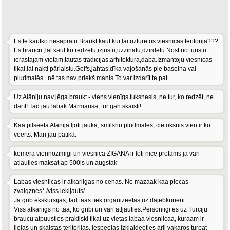
Es te kautko nesapratu.Braukt kaut kur,lai uzturētos viesnīcas teritorijā???
Es braucu ,lai kaut ko redzētu,izjustu,uzzinātu,dzirdētu.Nost no tūristu
ierastajām vietām,tautas tradīcijas,arhitektūra,daba.Izmantoju viesnīcas
tikai,lai nakti pārlaistu.Golfs,jahtas,dīka vaļošanās pie baseina vai
pludmalēs...nē tas nav priekš manis.To var izdarīt te pat.
Uz Alāniju nav jēga braukt - viens vienīgs tuksnesis, ne tur, ko redzēt, ne
darīt! Tad jau labāk Marmarisa, tur gan skaisti!
Kaa pilseeta Alanija ljoti jauka, smilshu pludmales, cietoksnis vien ir ko
veerts. Man jau patika.
kemera viennozimigi un viesnica ZIGANA ir loti nice protams ja vari
atlauties maksat ap 500ls un augstak
Labas viesniicas ir atkariigas no cenas. Ne mazaak kaa piecas
zvaigznes* /viss iekljauts/
Ja grib ekskursijas, tad taas tiek organizeetas uz dajebkurieni.
Viss atkariigs no taa, ko gribi un vari atljauties.Personiigi es uz Turciju
braucu atpuusties praktiski tikai uz vietas labaa viesniicaa, kuraam ir
lielas un skaistas teritorijas, iespeejas izklaideeties arii vakaros turpat