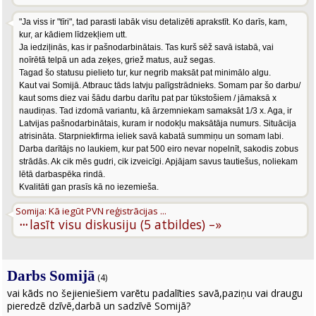
"Ja viss ir "tīri", tad parasti labāk visu detalizēti aprakstīt. Ko darīs, kam,
kur, ar kādiem līdzekļiem utt.
Ja iedziļinās, kas ir pašnodarbinātais. Tas kurš sēž savā istabā, vai
noīrētā telpā un ada zeķes, griež matus, auž segas.
Tagad šo statusu pielieto tur, kur negrib maksāt pat minimālo algu.
Kaut vai Somijā. Atbrauc tāds latvju palīgstrādnieks. Somam par šo darbu/
kaut soms diez vai šādu darbu darītu pat par tūkstošiem / jāmaksā x
naudiņas. Tad izdomā variantu, kā ārzemniekam samaksāt 1/3 x. Aga, ir
Latvijas pašnodarbinātais, kuram ir nodokļu maksātāja numurs. Situācija
atrisināta. Starpniekfirma ieliek savā kabatā summiņu un somam labi.
Darba darītājs no laukiem, kur pat 500 eiro nevar nopelnīt, sakodis zobus
strādās. Ak cik mēs gudri, cik izveicīgi. Apjājam savus tautiešus, noliekam
lētā darbaspēka rindā.
Kvalitāti gan prasīs kā no iezemieša.
Somija: Kā iegūt PVN reģistrācijas ...
···
lasīt visu diskusiju (5 atbildes) –»
Darbs Somijā
(4)
vai kāds no šejieniešiem varētu padalīties savā,paziņu vai draugu
pieredzē dzīvē,darbā un sadzīvē Somijā?