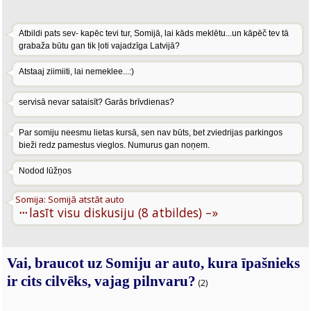
Atbildi pats sev- kapēc tevi tur, Somijā, lai kāds meklētu...un kāpēč tev tā
grabaža būtu gan tik ļoti vajadzīga Latvijā?
Atstaaj ziimiiti, lai nemeklee...:)
servisā nevar sataisīt? Garās brīvdienas?
Par somiju neesmu lietas kursā, sen nav būts, bet zviedrijas parkingos
bieži redz pamestus vieglos. Numurus gan noņem.
Nodod lūžņos
Somija: Somijā atstāt auto
···
lasīt visu diskusiju (8 atbildes) –»
Vai, braucot uz Somiju ar auto, kura īpašnieks
ir cits cilvēks, vajag pilnvaru?
(2)