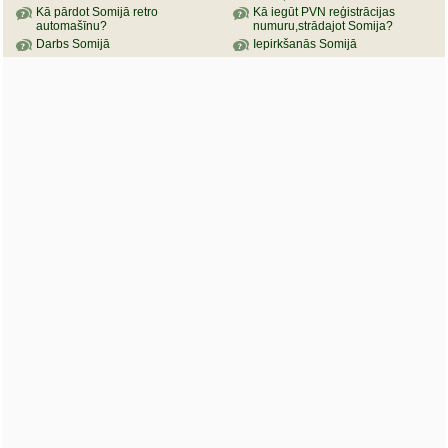
Kā pārdot Somijā retro
Kā iegūt PVN reģistrācijas
automašīnu?
numuru,strādajot Somija?
Darbs Somijā
Iepirkšanās Somijā