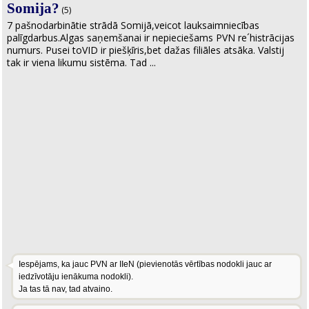
Somija?
(5)
7 pašnodarbinātie strādā Somijā,veicot lauksaimniecības
palīgdarbus.Algas saņemšanai ir nepieciešams PVN re´histrācijas
numurs. Pusei toVID ir piešķīris,bet dažas filiāles atsāka. Valstij
tak ir viena likumu sistēma. Tad ...
Iespējams, ka jauc PVN ar IIeN (pievienotās vērtības nodokli jauc ar
iedzīvotāju ienākuma nodokli).
Ja tas tā nav, tad atvaino.