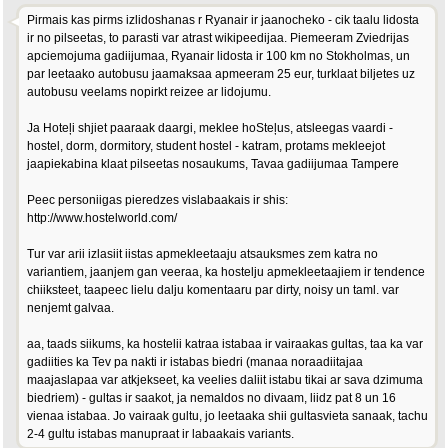
Pirmais kas pirms izlidoshanas r Ryanair ir jaanocheko - cik taalu lidosta
ir no pilseetas, to parasti var atrast wikipeedijaa. Piemeeram Zviedrijas
apciemojuma gadiijumaa, Ryanair lidosta ir 100 km no Stokholmas, un
par leetaako autobusu jaamaksaa apmeeram 25 eur, turklaat biljetes uz
autobusu veelams nopirkt reizee ar lidojumu.
Ja Hoteļi shjiet paaraak daargi, meklee hoSteļus, atsleegas vaardi -
hostel, dorm, dormitory, student hostel - katram, protams mekleejot
jaapiekabina klaat pilseetas nosaukums, Tavaa gadiijumaa Tampere
Peec personiigas pieredzes vislabaakais ir shis:
http://www.hostelworld.com/
Tur var arii izlasiit iistas apmekleetaaju atsauksmes zem katra no
variantiem, jaanjem gan veeraa, ka hostelju apmekleetaajiem ir tendence
chiiksteet, taapeec lielu dalju komentaaru par dirty, noisy un taml. var
nenjemt galvaa.
aa, taads siikums, ka hostelii katraa istabaa ir vairaakas gultas, taa ka var
gadiities ka Tev pa nakti ir istabas biedri (manaa noraadiitajaa
maajaslapaa var atkjekseet, ka veelies daliit istabu tikai ar sava dzimuma
biedriem) - gultas ir saakot, ja nemaldos no divaam, liidz pat 8 un 16
vienaa istabaa. Jo vairaak gultu, jo leetaaka shii gultasvieta sanaak, tachu
2-4 gultu istabas manupraat ir labaakais variants.