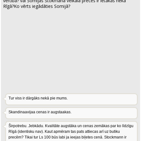
vērtībā? vai Somijas Stokmana veikala preces ir lētākas nekā
Rīgā?Ko vērts iegādāties Somijā?
Tur viss ir dārgāks nekā pie mums.
Skandinaavijaa cenas ir augstaakas.
Širpotrebu. Jebkādu. Kvalitāte augstāka un cenas zemākas par ko līdzīgu
Rīgā (identisku nav). Kaut apmēram tas pats attiecas arī uz butiku
precēm? Tikai tur Ls 100 būs labi ja ieejas biļetes cenā. Stockmann ir