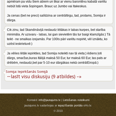
apmēram pa vidu šiem abiem un tikai ar vienu barontēvu kabatā varētu
nebūt īstā vieta šopingam. Brauc uz Jumbo vai Itakeskus.
Ja cenas (bet ne preci) salīdzina ar centrāltirgu, tad, protams, Somija ir
dārga.
Cik zinu, tad Skandināvijā nedaudz lētākas ir labas kurpes, bet starība
minimāla. Ar uzsvaru - labas, lai gan sievietēm tās tur baigi klamzīgās:) Tā
teikt - ne smalkas izejamās. Par 100ls pāri varētu nopirkt, vēl iznāktu, ko
uzēst ieskrietuvē:)
Ja vēlies lētāk iepirkties, tad Somija noteikti nav tā vieta:) ēdiens ļoti
dārgs, smaržas,kuras Itālijā maksā 50 Eur, tur maksā 60 Eur, tas pats ar
drēbēm, nedaudz,bet par 5-10 eur dārgākas nekā centrālEiropā:)
Somija: Iepirkšanās Somijā
···
lasīt visu diskusiju (9 atbildes) –»
Kontakti:
info@jautajums.lv
|
Lietošanas noteikumi
jautajums.lv sadarbojas ar
iepazīšanās portālu
oHo.lv.
© 2010