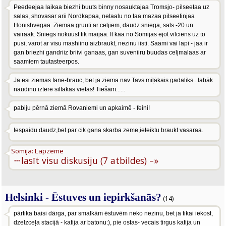
Peedeejaa laikaa biezhi buuts binny nosauktajaa Tromsjo- pilseetaa uz
salas, shovasar arii Nordkapaa, netaalu no taa mazaa pilseetinjaa
Honishvegaa. Ziemaa gruuti ar celjiem, daudz sniega, sals -20 un
vairaak. Sniegs nokuust tik maijaa. It kaa no Somijas ejot vilciens uz to
pusi, varot ar visu mashiinu aizbraukt, nezinu iisti. Saami vai lapi - jaa ir
gan briezhi gandriiz briivi ganaas, gan suveniiru buudas celjmalaas ar
saamiem tautasteerpos.
Ja esi ziemas fane-brauc, bet ja ziema nav Tavs mīļākais gadaliks...labāk
naudiņu iztērē siltākās vietās! Tiešām......
pabiju pērnā ziemā Rovaniemi un apkaimē - feini!
Iespaidu daudz,bet par cik gana skarba zeme,ieteiktu braukt vasaraa.
Somija: Lapzeme
···
lasīt visu diskusiju (7 atbildes) –»
Helsinki - Ēstuves un iepirkšanās?
(14)
pārtika baisi dārga, par smalkām ēstuvēm neko nezinu, bet ja tikai iekost,
dzelzceļa stacijā - kafija ar batonu:), pie ostas- vecais tirgus kafija un