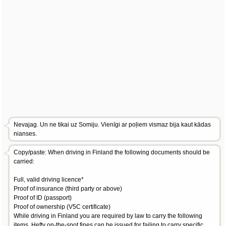
Nevajag. Un ne tikai uz Somiju. Vienīgi ar poļiem vismaz bija kaut kādas
nianses.
Copy/paste: When driving in Finland the following documents should be
carried:
Full, valid driving licence*
Proof of insurance (third party or above)
Proof of ID (passport)
Proof of ownership (V5C certificate)
While driving in Finland you are required by law to carry the following
items. Hefty on-the-spot fines can be issued for failing to carry specific