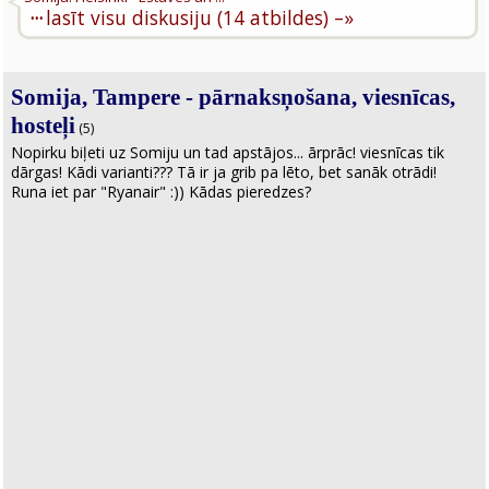
···
lasīt visu diskusiju (14 atbildes) –»
Somija, Tampere - pārnaksņošana, viesnīcas,
hosteļi
(5)
Nopirku biļeti uz Somiju un tad apstājos... ārprāc! viesnīcas tik
dārgas! Kādi varianti??? Tā ir ja grib pa lēto, bet sanāk otrādi!
Runa iet par "Ryanair" :)) Kādas pieredzes?