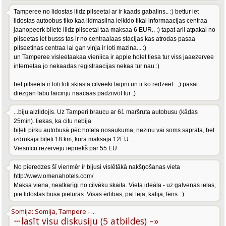
Tamperee no lidostas liidz pilseetai ar ir kaads gabalins.. :) bettur iet
lidostas autoobus tiko kaa lidmasiina ielkido tikai informaacijas centraa
jaanopeerk bilete liidz pilseetai taa maksaa 6 EUR.. :) tapat arii atpakal no
pilseetas iet busss tas ir no centraalaas stacijas kas atrodas pasaa
pilseetinas centraa lai gan vinja ir loti mazina... :)
un Tamperee visleetaakaa vieniica ir apple holet tiesa tur viss jaaezervee
internetaa jo nekaadas registraacijas nekaa tur nau :)
bet pilseeta ir loti loti skiasta cilveeki laipni un ir ko redzeet.. ;) pasai
diezgan labu laicinju naacaas padziivot tur ;)
...biju aizlidojis. Uz Tamperi braucu ar 61 maršruta autobusu (kādas
25min). liekas, ka citu nebija
biļeti pirku autobusā pēc hoteļa nosaukuma, nezinu vai soms saprata, bet
izdrukāja biļeti 18 km, kura maksāja 12EU.
Viesnīcu rezervēju iepriekš par 55 EU.
No pieredzes šī vienmēr ir bijusi vislētākā nakšņošanas vieta
http://www.omenahotels.com/
Maksa viena, neatkarīgi no cilvēku skaita. Vieta ideāla - uz galvenas ielas,
pie lidostas busa pieturas. Visas ērtibas, pat tēja, kafija, fēns..:)
Somija: Somija, Tampere - ...
···
lasīt visu diskusiju (5 atbildes) –»