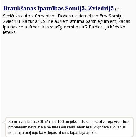
Braukšanas īpatnības Somijā, Zviedrijā
(25)
Sveičuks auto stūrmaņiem! Došos uz ziemeļzemēm- Somiju,
Zviedriju. Kā tur ar CS- nejaušiem ātruma pārsniegumiem, kādas
īpatnas ceļa zīmes, kas svarīgi ņemt paurī? Paldies, ja kāds ko
ieteiks!
Somijā visi brauc 80km/h līdz 100 un joks tāds ka paspēt varēja visur bez
problēmām netraucēja ne fūres vai kāds lēnāk braukt gribētājs jo tādus
nemanīju pieļauju ka vidējais ātrums tāpat bija ap 70.