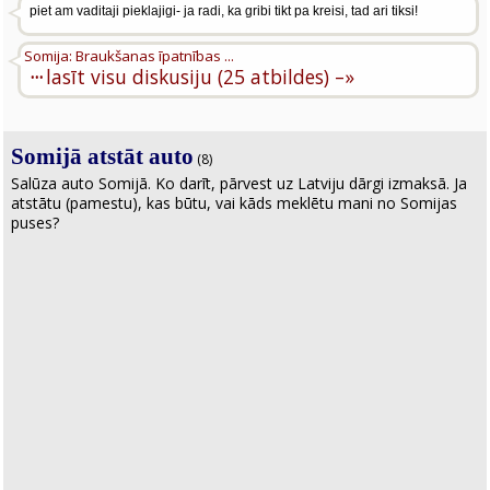
piet am vaditaji pieklajigi- ja radi, ka gribi tikt pa kreisi, tad ari tiksi!
Somija: Braukšanas īpatnības ...
···
lasīt visu diskusiju (25 atbildes) –»
Somijā atstāt auto
(8)
Salūza auto Somijā. Ko darīt, pārvest uz Latviju dārgi izmaksā. Ja
atstātu (pamestu), kas būtu, vai kāds meklētu mani no Somijas
puses?