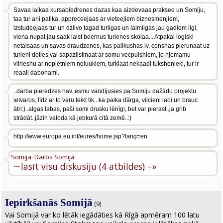
Savaa laikaa kursabiedrenes dazas kaa aizdevaas praksee un Somiju,
taa tur arii palika, appreceejaas ar vieteejiem biznesmenjiem,
izstudeejaas tur un dziivo tagad turiigas un laimiigas jau gadiem ilgi,
viena nupat jau saak laist beernus turienes skolaa... Atpakal logiski
netaisaas un savas draudzenes, kas palikushas lv, censhas pierunaat uz
turieni doties vai sapaziistinaat ar somu vecpuishiem, jo njemamu
viirieshu ar nopietniem noluukiem, turklaat nekaadi tukshenieki, tur ir
reaali dabonami.
..darba pieredzes nav..esmu vandījusies pa Somiju dažādu projektu
ietvaros, līdz ar to varu teikt tik...ka paika dārga, vilcieni labi un brauc
ātri:)..algas labas, paši somi drusku lēnīgi, bet var pierast..ja grib
strādāt..jāzin valoda kā jebkurā citā zemē..:)
http://www.europa.eu.int/eures/home.jsp?lang=en
Somija: Darbs Somijā
···
lasīt visu diskusiju (4 atbildes) –»
Iepirkšanās Somijā
(9)
Vai Somijā var ko lētāk iegādāties kā Rīgā apmēram 100 latu