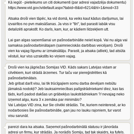
Kā iegūt - pieteikums un citi dokumenti (par adresi vajadzēja dokumentu)
https://www.vid.gov.lv/default.aspx?tabid=8&id=6214&hl=1&mod=33
Atsaka droši vien tāpēc, ka vid domā, ka veiks kaut kādus darījumus, lai
izvairītos no pvn maksāšanas. Ja viss ir "tīri", tad parasti labāk visu
detalizēti aprakstīt. Ko darīs, kam, kur, ar kādiem līdzekļiem utt.
Lai gan algas saņemšanai un pašnodarbinātie neiet kopā. Vai nu alga vai
samaksa pašnodarbinātajam (saimnieciskās darbības veicējam). Droši
vien ka vajag līgumu ar izmaksātāju. Parasti, ja atsaka (atliek), tad atsūta
vēstuli, kur viss uzrakstīts ko viņiem vajag.
Droši vien ka jāgriežas Somijas VID. Kāds sakars Latvijas vidam ar
cilvēkiem, kuri strādā ārzemes. Tur taču var piereģistrēties kā
pašnodarbinātais.
Jeb gribat darīt visu, lai tik trūcīgajiem somu darba devējam nebūtu
jāmaksā nodokļi? Jeb lauksaimniecības palīgstrādniekam/ diez, kas tas
tāds, kurš padod dakšas un grābekļus laukstrādniekam ?/ nevajag neko
izņemot algu, kura 3 x zemāka par minimālo?
Vai Latvijas VID zina, kur šie cilvēki strādās. Tie, kuriem neinteresē, ar ko
nodarbosies šie pašnodarbinātie, gan jau no lauku rajoniem, tur varot
visu sarunāt.
pareizi dara ka atsaka. Saņemot pašnodarbinātā statusu ir jānorāda
adresi un firmu, kur strādās. Ja norādīs Somiju, tad tak skaidrs, ka fufels.