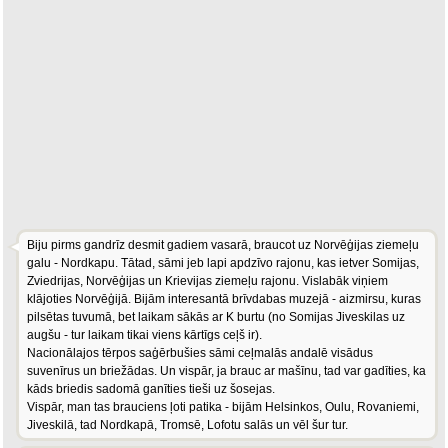
Biju pirms gandrīz desmit gadiem vasarā, braucot uz Norvēģijas ziemeļu
galu - Nordkapu. Tātad, sāmi jeb lapi apdzīvo rajonu, kas ietver Somijas,
Zviedrijas, Norvēģijas un Krievijas ziemeļu rajonu. Vislabāk viņiem
klājoties Norvēģijā. Bijām interesantā brīvdabas muzejā - aizmirsu, kuras
pilsētas tuvumā, bet laikam sākās ar K burtu (no Somijas Jiveskilas uz
augšu - tur laikam tikai viens kārtīgs ceļš ir).
Nacionālajos tērpos saģērbušies sāmi ceļmalās andalē visādus
suvenīrus un briežādas. Un vispār, ja brauc ar mašīnu, tad var gadīties, ka
kāds briedis sadomā ganīties tieši uz šosejas.
Vispār, man tas brauciens ļoti patika - bijām Helsinkos, Oulu, Rovaniemi,
Jiveskilā, tad Nordkapā, Tromsē, Lofotu salās un vēl šur tur.