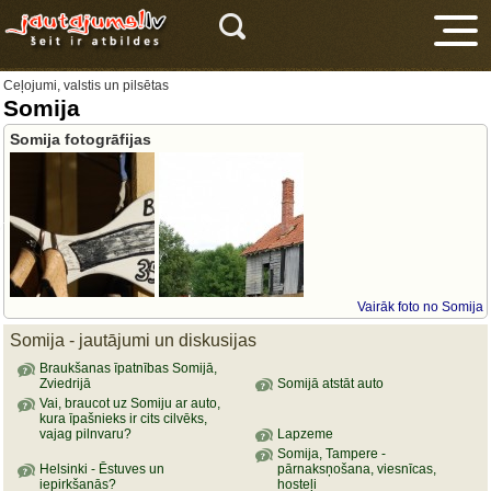
Ceļojumi, valstis un pilsētas
Somija
Somija fotogrāfijas
V
Vairāk foto no Somija
Somija - jautājumi un diskusijas
Braukšanas īpatnības Somijā,
Zviedrijā
Somijā atstāt auto
Vai, braucot uz Somiju ar auto,
kura īpašnieks ir cits cilvēks,
vajag pilnvaru?
Lapzeme
Somija, Tampere -
Helsinki - Ēstuves un
pārnaksņošana, viesnīcas,
iepirkšanās?
hosteļi