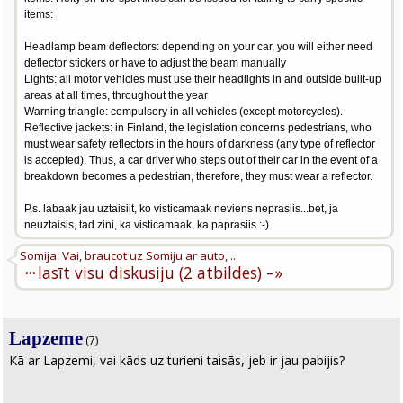
items:
Headlamp beam deflectors: depending on your car, you will either need
deflector stickers or have to adjust the beam manually
Lights: all motor vehicles must use their headlights in and outside built-up
areas at all times, throughout the year
Warning triangle: compulsory in all vehicles (except motorcycles).
Reflective jackets: in Finland, the legislation concerns pedestrians, who
must wear safety reflectors in the hours of darkness (any type of reflector
is accepted). Thus, a car driver who steps out of their car in the event of a
breakdown becomes a pedestrian, therefore, they must wear a reflector.
P.s. labaak jau uztaisiit, ko visticamaak neviens neprasiis...bet, ja
neuztaisis, tad zini, ka visticamaak, ka paprasiis :-)
Somija: Vai, braucot uz Somiju ar auto, ...
···
lasīt visu diskusiju (2 atbildes) –»
Lapzeme
(7)
Kā ar Lapzemi, vai kāds uz turieni taisās, jeb ir jau pabijis?