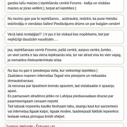
gardas lašu maizes:) iepirkšanās centrā Forums - kafija un visādas
maizes ar jūras veltēm:), turpat arī iepirkties:)
Nu nezinu gan par to iepirkšanos... aizbrauksi, redzēsi, ka puse Helsiku
iedzīvotāju ir vienādas šalles! Piedāvājums drūms un par baigām cenām!
Vecā labā nostaļģija!? :) Ir jau ir tur viskaut kas nopērkams, bet par
nejēdzīgi daudzām naudiņām.....
jaa, iepirkšanaas cenrts Forums, pašā centrā, aarpus centra Jumbo..
un veel centra ir taa viena iepiksanās iela, tur var atrast visu ko vien vajag,
ja nemaldos Aleksanterinkatu ielaa
Nu taa nu gan ir peedeejaa vieta, kur veiksmiigi iepirkties:)
Zaabakus nopeerc internetaa.Tagad viss pieejams un nekaadas
shmaukshanaas.
Ja nerunaa par iipashiem brendu apaviem, tad vislabaakie ir spaanju
apavi.
Es pamazaam atradinos jebko no Latvijaa piedaavaataas drazas par
paarmeeriigaam cenaam nepirkt.
Tad labaak nopeerku kautko tieshaam labu, daargu kaut kur aarzemees
vai internetaa.Ilgaak kalpo, ilgaak modee, taadeejaadi faktiski iepeerkos
leetaak nekaa pirmajaa briidii shkjiet.
Somija: Helsinki - Ēstuves un ...