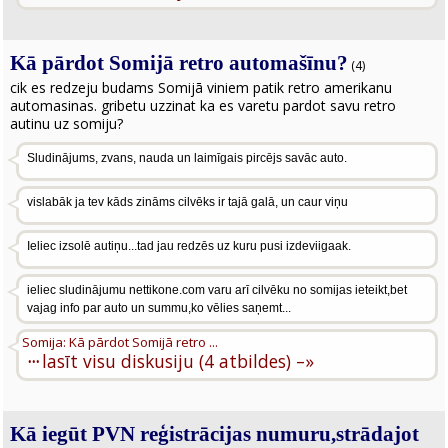
Kā pārdot Somijā retro automašīnu?
(4)
cik es redzeju budams Somijā viniem patik retro amerikanu
automasinas. gribetu uzzinat ka es varetu pardot savu retro
autinu uz somiju?
Sludinājums, zvans, nauda un laimīgais pircējs savāc auto.
vislabāk ja tev kāds zināms cilvēks ir tajā galā, un caur viņu
Ieliec izsolē autiņu...tad jau redzēs uz kuru pusi izdeviigaak.
ieliec sludinājumu nettikone.com varu arī cilvēku no somijas ieteikt,bet
vajag info par auto un summu,ko vēlies saņemt...
Somija: Kā pārdot Somijā retro ...
···
lasīt visu diskusiju (4 atbildes) –»
Kā iegūt PVN reģistrācijas numuru,strādajot