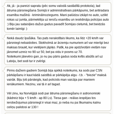
Ak, jā - ja pareizi sapratu (pēc somu valodā sastādītā protokola), tad
ātruma pārsniegšana Somijā ir administratīvais pārkāpums, bet antiradara
esamība mašīnā - kriminālnoziegums. Mani palūdza izkāpt no auto, uzlikt
rokas uz jumta, pārmeklēja uz ieroču esamību un iesēdināja policijas auto
:) Biju jau sataisījies dažus gadus pavadīt Somijas cietumā, bet beidzās
tomēr laimīgi :)
Nekā daudz īpašāka. Tas pats nerakstītais likums, ka līdz +20 km/h var
pārsniegt nebaidoties. Stokholmā ar ārzemju numuriem arī var mierīgi bez
maksas braukt, kur vietējiem jāpiķo. Patīk, ka pie apdzīvotām vietām nav
jānomet uzreiz no 90 uz 50, bet pa vidu ir posms uz 70.
Noteikumi jāievēro gan, jo nu jau pāris gadus soda kvītis atsūtīs arī uz
Latviju, bet sodi tur ir zvērīgi.
Pirms dažiem gadiem Somijā bija spēkā noteikums, ka sods par CSN
pārkāpšanu ir kaut kādā saistībā ar pārkāpēja algu - t.b. - "biezie" maksā
vairāk. Biju ļoti pārsteigts, kad policists man vaicāja par maniem
ienākumiem. Nezinu, vai tā ir arī tagad.
Vēl zinu, ka Norvēģijā sodi par ātruma pārsniegšanu ir astronomiski
(kādreiz bija + 5 km/h - ap 80 Ls). Tiesa gan - reālas iespējas tos
ierobežojumus pārsniegt ir visai maz, jo neba nu pa līkumainu kalnu
celiņu palidosi ar 130 !