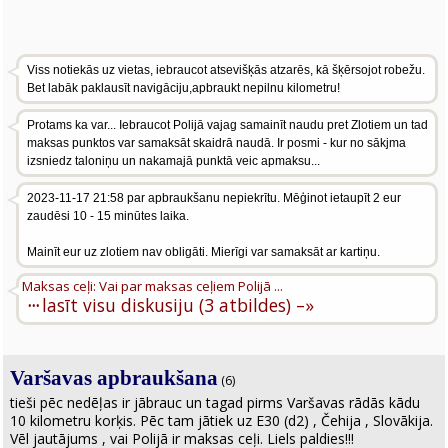
Viss notiekās uz vietas, iebraucot atsevišķās atzarēs, kā šķērsojot robežu.
Bet labāk paklausīt navigāciju,apbraukt nepilnu kilometru!
Protams ka var... Iebraucot Polijā vajag samainīt naudu pret Zlotiem un tad
maksas punktos var samaksāt skaidrā naudā. Ir posmi - kur no sākjma
izsniedz taloniņu un nakamajā punktā veic apmaksu...
2023-11-17 21:58 par apbraukšanu nepiekrītu. Mēģinot ietaupīt 2 eur
zaudēsi 10 - 15 minūtes laika.
Mainīt eur uz zlotiem nav obligāti. Mierīgi var samaksāt ar kartiņu.
Maksas ceļi: Vai par maksas ceļiem Polijā ...
···
lasīt visu diskusiju (3 atbildes) –»
Varšavas apbraukšana
(6)
tieši pēc nedēļas ir jābrauc un tagad pirms Varšavas rādās kādu
10 kilometru korķis. Pēc tam jātiek uz E30 (d2) , Čehija , Slovākija.
Vēl jautājums , vai Polijā ir maksas ceļi. Liels paldies!!!