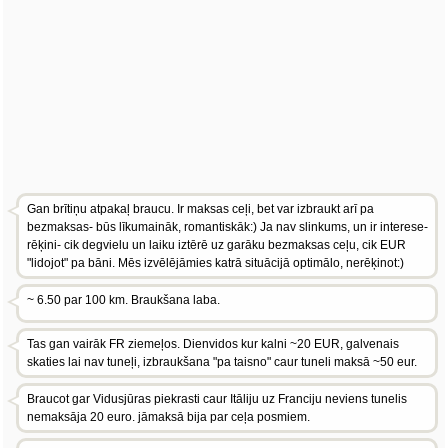
Gan brītiņu atpakaļ braucu. Ir maksas ceļi, bet var izbraukt arī pa
bezmaksas- būs līkumaināk, romantiskāk:) Ja nav slinkums, un ir interese-
rēķini- cik degvielu un laiku iztērē uz garāku bezmaksas ceļu, cik EUR
"lidojot" pa bāni. Mēs izvēlējāmies katrā situācijā optimālo, nerēķinot:)
~ 6.50 par 100 km. Braukšana laba.
Tas gan vairāk FR ziemeļos. Dienvidos kur kalni ~20 EUR, galvenais
skaties lai nav tuneļi, izbraukšana "pa taisno" caur tuneli maksā ~50 eur.
Braucot gar Vidusjūras piekrasti caur Itāliju uz Franciju neviens tunelis
nemaksāja 20 euro. jāmaksā bija par ceļa posmiem.