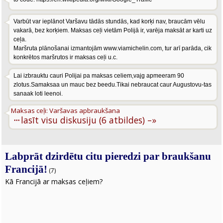
Varbūt var ieplānot Varšavu tādās stundās, kad korķi nav, braucām vēlu
vakarā, bez korķiem. Maksas ceļi vietām Polijā ir, varēja maksāt ar karti uz
ceļa.
Maršruta plānošanai izmantojām www.viamichelin.com, tur arī parāda, cik
konkrētos maršrutos ir maksas ceļi u.c.
Lai izbrauktu cauri Polijai pa maksas celiem,vajg apmeeram 90
zlotus.Samaksaa un mauc bez beedu.Tikai nebraucat caur Augustovu-tas
sanaak loti leenoi.
Maksas ceļi: Varšavas apbraukšana
···
lasīt visu diskusiju (6 atbildes) –»
Labprāt dzirdētu citu pieredzi par braukšanu
Francijā!
(7)
Kā Francijā ar maksas ceļiem?