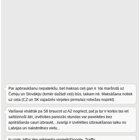
Par apbraukšanu nepateikšu, bet maksas ceļi gan ir. Vai maršrutā uz
Čehiju un Slovākiju (tomēr dažādi ceļi) būs, laikam nē. Maksāšana notiek
uz ceļa (CZ un SK vajadzēs vinjetes pirms/aiz robežas nopirkt).
Varšavai visātrāk pa S8 braucot uz A2 nogriezt, pat ja tur ir korķis tas iet
salīdzinoši ātri, izvēloties pareizās stundas var paveikties bez
apstrāšanās cauri izbraukt....svarīgi ir izvēlēties izbraukšanas laiku no
Latvijas un nakstmītnes vietu...
to code: https://en.wikipedia.org/wiki/Google_Traffic