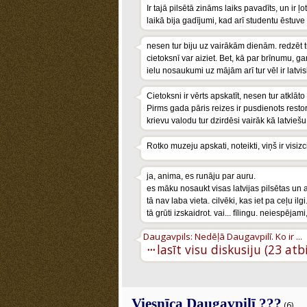
Ir tajā pilsētā zināms laiks pavadīts, un i
laikā bija gadījumi, kad arī studentu ēstuve
nesen tur biju uz vairākām dienām. redzēt t
cietoksnī var aiziet. Bet, kā par brīnumu, g
ielu nosaukumi uz mājām arī tur vēl ir latvisk
Cietoksni ir vērts apskatīt, nesen tur atklāt
Pirms gada pāris reizes ir pusdienots resto
krievu valodu tur dzirdēsi vairāk kā latviešu,
Rotko muzeju apskati, noteikti, viņš ir visizc
ja, anima, es runāju par auru.
es māku nosaukt visas latvijas pilsētas un ar
tā nav laba vieta. cilvēki, kas iet pa ceļu i
tā grūti izskaidrot. vai... fīlingu. neiespējami
Daugavpils: Nedēļā Daugavpilī. Ko ir ...
···
lasīt visu diskusiju (23 atb
Viesnīca Daugavpilī ???
(6)