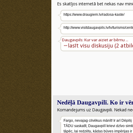
Es skatījos internetā bet nekas nav minē
https://www.draugiem.lv/radosa-kaste/
http://www.visitdaugavpils.lv/lv/turisms/cent
Daugavpils: Kur var aiziet ar bērnu ...
···
lasīt visu diskusiju (2 atbi
Nedēļā Daugavpilī. Ko ir vēr
Komandejums uz Daugavpili. Nekad neesmu
Fargo, nevajag cilvēkus mānīt! Ir arī Dēpili
TĀDU saskatīt, Daugavpilī krievi dzīvo simti
tāpēc, lai redzētu, kādas būves impērijas 