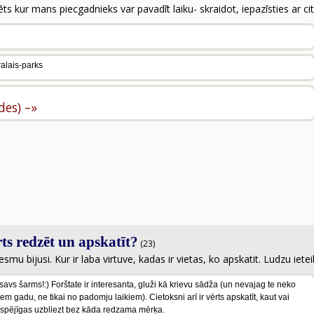
ts kur mans piecgadnieks var pavadīt laiku- skraidot, iepazīsties ar ci
ralais-parks
ldes) –»
ts redzēt un apskatīt?
(23)
 bijusi. Kur ir laba virtuve, kadas ir vietas, ko apskatit. Ludzu iet
j savs šarms!:) Forštate ir interesanta, gluži kā krievu sādža (un nevajag te neko
em gadu, ne tikai no padomju laikiem). Cietoksni arī ir vērts apskatīt, kaut vai
ir spējīgas uzbliezt bez kāda redzama mērķa.