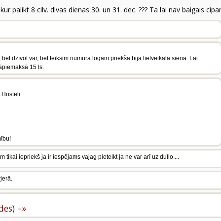
r palikt 8 cilv. divas dienas 30. un 31. dec. ??? Ta lai nav baigais cipars
 bet dzīvot var, bet teiksim numura logam priekšā bija lielveikala siena. Lai
āpiemaksā 15 ls.
 Hosteļi
mību!
kai iepriekš ja ir iespējams vajag pieteikt ja ne var arī uz dullo....
rjerā.
ldes) –»