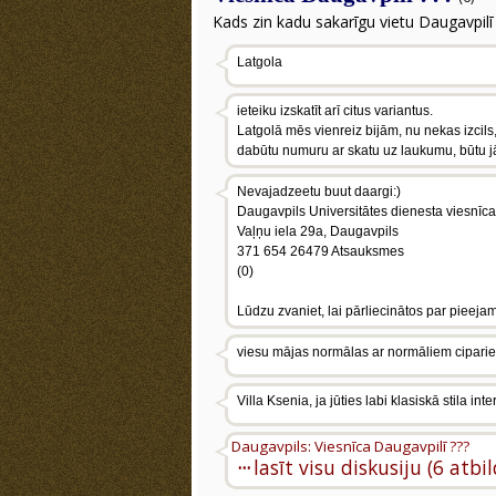
Kads zin kadu sakarīgu vietu Daugavpilī ku
Latgola
ieteiku izskatīt arī citus variantus.
Latgolā mēs vienreiz bijām, nu nekas izcils,
dabūtu numuru ar skatu uz laukumu, būtu j
Nevajadzeetu buut daargi:)
Daugavpils Universitātes dienesta viesnīca
Vaļņu iela 29a, Daugavpils
371 654 26479 Atsauksmes
(0)
Lūdzu zvaniet, lai pārliecinātos par pieeja
viesu mājas normālas ar normāliem cipariem ti
Villa Ksenia, ja jūties labi klasiskā stila inte
Daugavpils: Viesnīca Daugavpilī ???
···
lasīt visu diskusiju (6 atbi