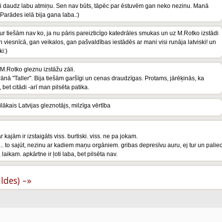
r ļoti daudz labu atmiņu. Sen nav būts, tāpēc par ēstuvēm gan neko nezinu. Manā
 Parādes ielā bija gana laba.:)
ur tiešām nav ko, ja nu pāris pareizticīgo katedrāles smukas un uz M.Rotko izstādi
an viesnīcā, gan veikalos, gan pašvaldības iestādēs ar mani visi runāja latviski! un
i:)
o M.Rotko gleznu izstāžu zāli.
rānā "Taller". Bija tiešām garšīgi un cenas draudzīgas. Protams, jārēķinās, ka
 bet citādi -arī man pilsēta patika.
ilākais Latvijas gleznotājs, milzīga vērtība
 kajām ir izstaigāts viss. burtiski. viss. ne pa jokam.
lgi... to sajūt, nezinu ar kadiem maņu orgāniem. gribas depresīvu auru, ej tur un paliec
, laikam. apkārtne ir ļoti laba, bet pilsēta nav.
ildes) –»