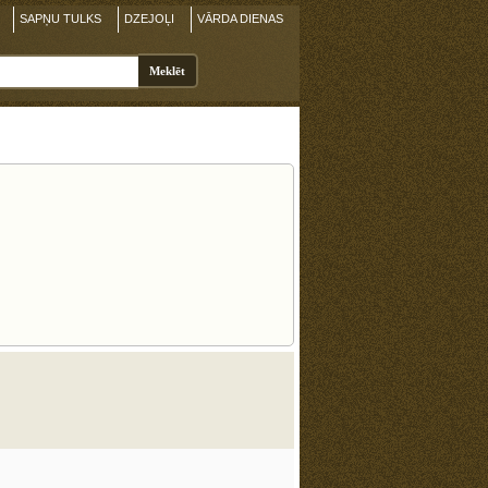
SAPŅU TULKS
DZEJOĻI
VĀRDA DIENAS