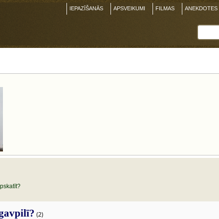
IEPAZĪŠANĀS
APSVEIKUMI
FILMAS
ANEKDOTES
pskatīt?
gavpilī?
(2)