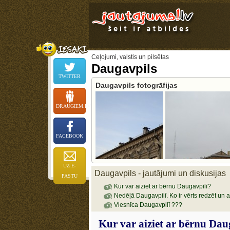
Ceļojumi, valstis un pilsētas
Daugavpils
TWITTER
Daugavpils fotogrāfijas
DRAUGIEM.LV
FACEBOOK
UZ E-
Daugavpils - jautājumi un diskusijas
PASTU
Kur var aiziet ar bērnu Daugavpilī?
Nedēļā Daugavpilī. Ko ir vērts redzēt un a
Viesnīca Daugavpilī ???
Kur var aiziet ar bērnu Dau