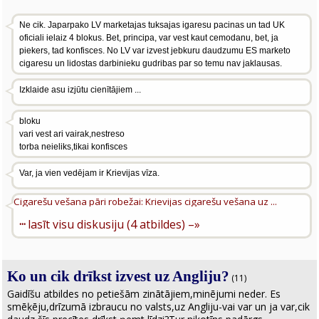
Ne cik. Japarpako LV marketajas tuksajas igaresu pacinas un tad UK
oficiali ielaiz 4 blokus. Bet, principa, var vest kaut cemodanu, bet, ja
piekers, tad konfisces. No LV var izvest jebkuru daudzumu ES marketo
cigaresu un lidostas darbinieku gudribas par so temu nav jaklausas.
Izklaide asu izjūtu cienītājiem ...
bloku
vari vest ari vairak,nestreso
torba neieliks,tikai konfisces
Var, ja vien vedējam ir Krievijas vīza.
Cigarešu vešana pāri robežai: Krievijas cigarešu vešana uz ...
···
lasīt visu diskusiju (4 atbildes) –»
Ko un cik drīkst izvest uz Angliju?
(11)
Gaidīšu atbildes no petiešām zinātājiem,minējumi neder. Es
smēķēju,drīzumā izbraucu no valsts,uz Angliju-vai var un ja var,cik