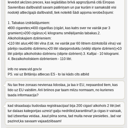
Ievedot akcīzes preces, kas iegādātas brīvā apgrozījumā citā Eiropas
Savienības dalībvalstī savam patēriņam un par kurām ir samaksāti visi
nodokļi attiecīgajā dalībvalstī, tiek noteikti šādi apjoma ierobežojumi:
1. Tabakas izstrādājumiem:
•800 cigaretes;•400 cigarillas (cigāri, kas katrs sver ne vairāk par 3
gramiem);•200 cigārus;•1 kilogramu smēķējamās tabakas.2.
Alkoholiskajiem dzērieniem:
•110 litri alus;•90 litri vīna (t.sk. ne vairāk par 60 litriem dzirkstošā vīna) vai
pārējo raudzēto dzērienu;•20 litri starpproduktu (vidēji stiprie dzērieni);•10
litri pārējo alkoholisko dzērienu (stiprie dzērieni).3. Kafijai - 10 kilogrami.
4. Bezalkoholiskiem dzērieniem - 110 litri.
info no www.vid.gov.lv
PS. vai uz Britāniju attiecas ES - to lai kāds cits atbild
Nu tax free zonaas nevienaa lidostaa, ja taa ir EU, nepaardod tiem, kas
lido uz EU valstiim. Arii briinos par taam milzu normaam, no kurienes
taada informaacija?
kad straadaaju liudostaa registraacijaa! bija 200 cigas! alkohols 2 litri,bet
tur dalaas kategorijas uzreiz! galju nedriikst,karantiina!! ja cigas ir vairaak,
tad izbeertaa veidaa...kaut pilna soma, tad muita nevar piesieties...tad var
pazinot,ka savaam vajaadziibaam!