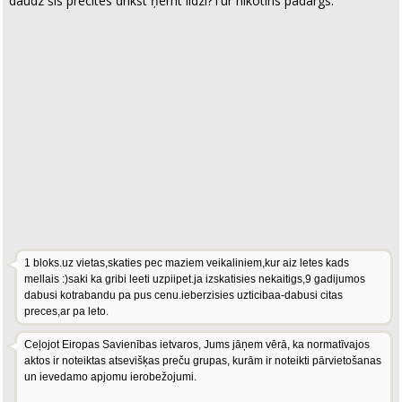
daudz šīs precītes drīkst ņemt līdzi?Tur nikotīns padārgs.
1 bloks.uz vietas,skaties pec maziem veikaliniem,kur aiz letes kads
mellais :)saki ka gribi leeti uzpiipet.ja izskatisies nekaitigs,9 gadijumos
dabusi kotrabandu pa pus cenu.ieberzisies uzticibaa-dabusi citas
preces,ar pa leto.
Ceļojot Eiropas Savienības ietvaros, Jums jāņem vērā, ka normatīvajos
aktos ir noteiktas atsevišķas preču grupas, kurām ir noteikti pārvietošanas
un ievedamo apjomu ierobežojumi.