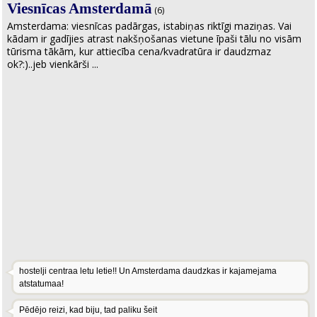
Viesnīcas Amsterdamā
(6)
Amsterdama: viesnīcas padārgas, istabiņas riktīgi maziņas. Vai
kādam ir gadījies atrast nakšņošanas vietune īpaši tālu no visām
tūrisma tākām, kur attiecība cena/kvadratūra ir daudzmaz
ok?:)..jeb vienkārši ...
hostelji centraa letu letie!! Un Amsterdama daudzkas ir kajamejama
atstatumaa!
Pēdējo reizi, kad biju, tad paliku šeit