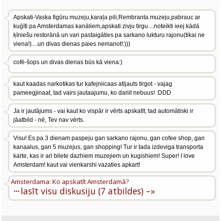
Apskati-Vaska figūru muzeju,karaļa pili,Rembranta muzeju,pabrauc ar
kuģīti pa Amsterdamas kanāliem,apskati zivju tirgu....noteikti ieej kādā
ķīniešu restorānā un vari pastaigāties pa sarkano lukturu rajonu(tikai ne
viena!)....un divas dienas paies nemanot!:)))
cofē-šops un divas dienas būs kā viena:)
kaut kaadas narkotikas tur kafejniicaas atljauts tirgot - vajag
pameegjinaat, tad vairs jautaajumu, ko dariit nebuus! :DDD
Ja ir jautājums - vai kaut ko vispār ir vērts apskatīt, tad automātiski ir
jāatbild - nē, Tev nav vērts.
Visu! Es pa 3 dienam paspeju gan sarkano rajonu, gan cofee shop, gan
kanaalus, gan 5 muzejus, gan shopping! Tur ir tada izdeviga transporta
karte, kas ir ari bilete dazhiem muzejiem un kugishiem! Super! I love
Amsterdam! kaut vai vienkarshi vazaties apkart!
Amsterdama: Ko apskatīt Amsterdamā?
···
lasīt visu diskusiju (7 atbildes) –»