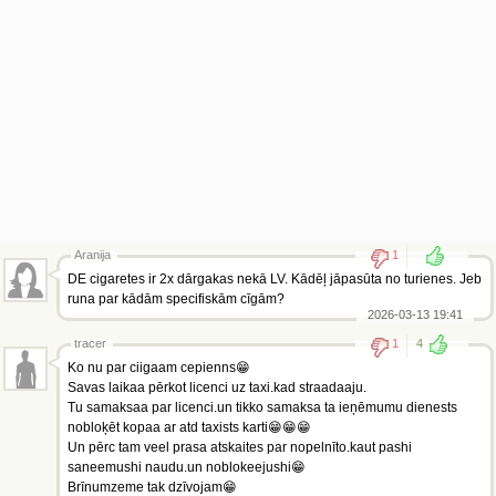
Aranija
1
DE cigaretes ir 2x dārgakas nekā LV. Kādēļ jāpasūta no turienes. Jeb
runa par kādām specifiskām cīgām?
2026-03-13 19:41
tracer
1
4
Ko nu par ciigaam cepienns😁
Savas laikaa pērkot licenci uz taxi.kad straadaaju.
Tu samaksaa par licenci.un tikko samaksa ta ieņēmumu dienests
nobloķēt kopaa ar atd taxists karti😁😁😁
Un pērc tam veel prasa atskaites par nopelnīto.kaut pashi
saneemushi naudu.un noblokeejushi😁
Brīnumzeme tak dzīvojam😁